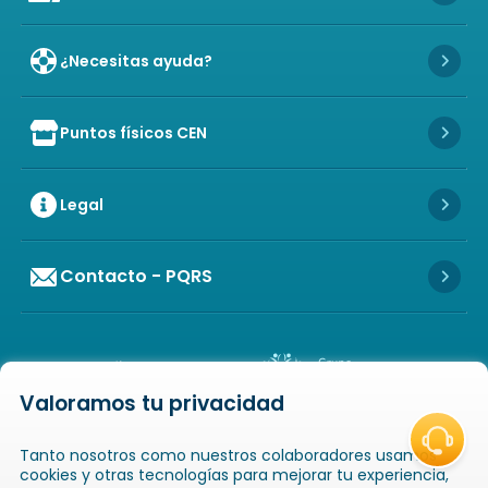
¿Necesitas ayuda?
Icon 
Puntos físicos CEN
Icon of store
Icon 
Legal
Icon 
Contacto - PQRS
Icon 
Valoramos tu privacidad
Icon of copyright
COPYRIGHT
2026
NOVAVENTA S.A.S. TODOS
Tanto nosotros como nuestros colaboradores usamos
LOS DERECHOS RESERVADOS
NIT: 811025289-1 / CRA. 52 # 20-124, GUAYABAL,
cookies y otras tecnologías para mejorar tu experiencia,
MEDELLÍN, ANTIOQUIA