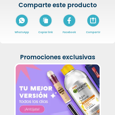
Comparte este producto
Icon of arrow-
WhatsApp
Copiar link
Facebook
Compartir
Promociones exclusivas