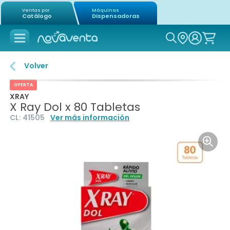
Ventas por
Máquinas
Catálogo
Dispensadoras
Icon of mag
Volver
OFERTA
XRAY
X Ray Dol x 80 Tabletas
CL:
41505
Ver más información
Icon o