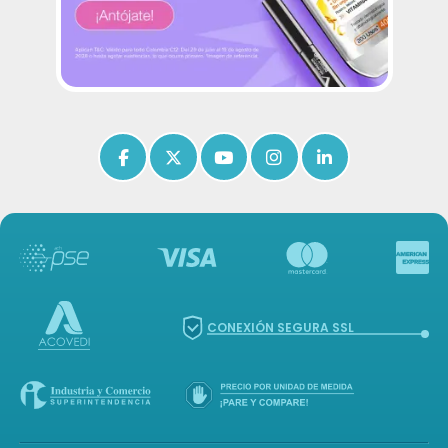
Icon of facebook-f
Icon of x-twitter
Icon of youtube
Icon of instagram
Icon of linkedin
CONEXIÓN SEGURA SSL