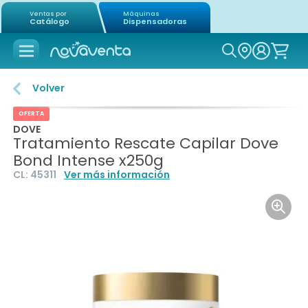
Ventas por
Máquinas
Catálogo
Dispensadoras
Icon of mag
Volver
OFERTA
DOVE
Tratamiento Rescate Capilar Dove
Bond Intense x250g
CL:
45311
Ver más información
Icon o