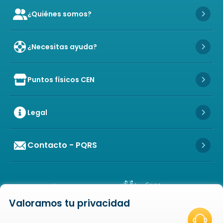
¿Quiénes somos?
Icon of user-group
Icon 
¿Necesitas ayuda?
Icon 
Puntos físicos CEN
Icon of store
Icon 
Legal
Icon 
Contacto - PQRS
Icon 
Valoramos tu privacidad
Icon of copyright
COPYRIGHT
2026
NOVAVENTA S.A.S. TODOS