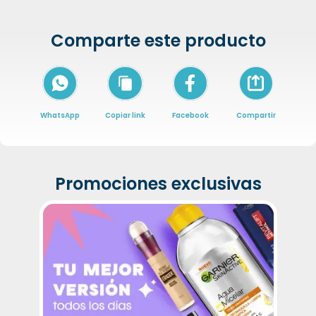
Comparte este producto
Icon of arrow-
WhatsApp
Copiar link
Facebook
Compartir
Promociones exclusivas