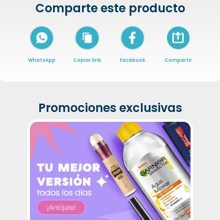
Comparte este producto
Icon of arrow-
WhatsApp
Copiar link
Facebook
Compartir
Promociones exclusivas