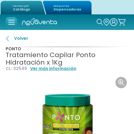
Ventas por
Máquinas
Catálogo
Dispensadoras
Icon of mag
Volver
PONTO
Tratamiento Capilar Ponto
Hidratación x 1Kg
CL:
32549
Ver más información
Icon o