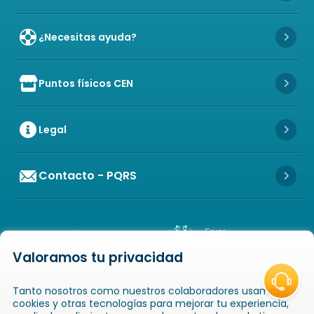
¿Necesitas ayuda?
Icon 
Puntos físicos CEN
Icon of store
Icon 
Legal
Icon 
Contacto - PQRS
Icon 
Valoramos tu privacidad
Icon of copyright
COPYRIGHT
2026
NOVAVENTA S.A.S. TODOS
Tanto nosotros como nuestros colaboradores usamos
LOS DERECHOS RESERVADOS
NIT: 811025289-1 / CRA. 52 # 20-124, GUAYABAL,
cookies y otras tecnologías para mejorar tu experiencia,
MEDELLÍN, ANTIOQUIA