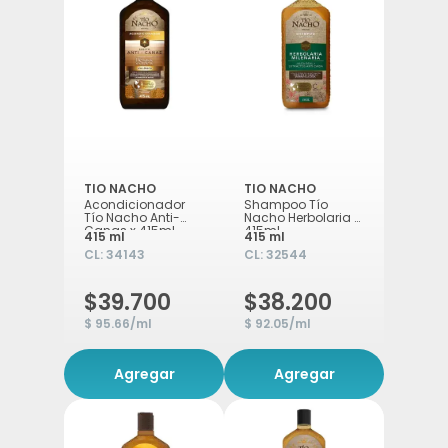
TIO NACHO
TIO NACHO
Acondicionador
Shampoo Tío
Tío Nacho Anti-
Nacho Herbolaria x
Canas x 415ml
415ml
415 ml
415 ml
CL:
34143
CL:
32544
$39.700
$38.200
$ 95.66/ml
$ 92.05/ml
Agregar
Agregar