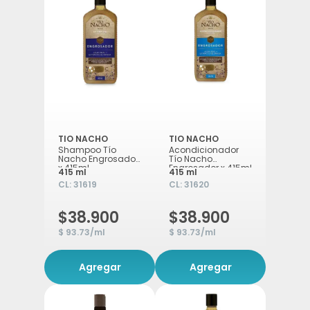
TIO NACHO
TIO NACHO
Shampoo Tío
Acondicionador
Nacho Engrosador
Tío Nacho
x 415ml
Engrosador x 415ml
415 ml
415 ml
CL:
31619
CL:
31620
$38.900
$38.900
$ 93.73/ml
$ 93.73/ml
Agregar
Agregar