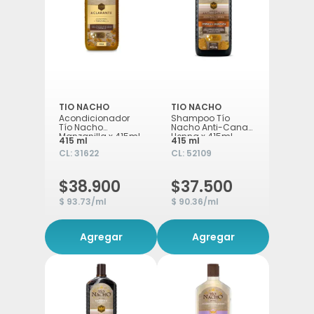
TIO NACHO
TIO NACHO
Acondicionador
Shampoo Tío
Tío Nacho
Nacho Anti-Canas
Manzanilla x 415ml
Henna x 415ml
415 ml
415 ml
CL:
31622
CL:
52109
$38.900
$37.500
$ 93.73/ml
$ 90.36/ml
Agregar
Agregar