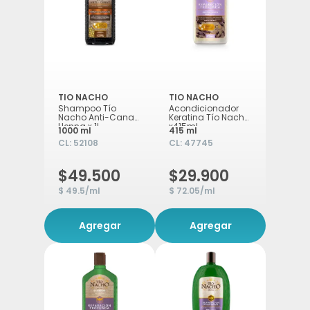
TIO NACHO
TIO NACHO
Shampoo Tío
Acondicionador
Nacho Anti-Canas
Keratina Tío Nacho
Henna x 1L
x415ml
1000 ml
415 ml
CL:
52108
CL:
47745
$49.500
$29.900
$ 49.5/ml
$ 72.05/ml
Agregar
Agregar