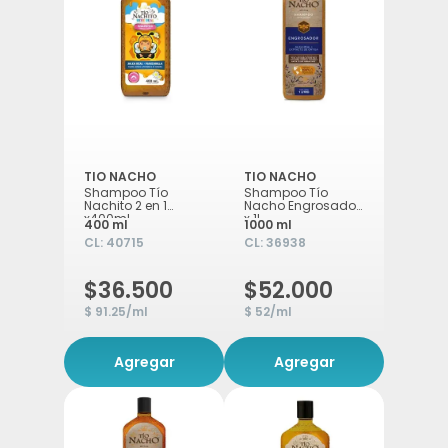
TIO NACHO
TIO NACHO
Shampoo Tío
Shampoo Tío
Nachito 2 en 1
Nacho Engrosador
x400ml
x 1L
400 ml
1000 ml
CL:
40715
CL:
36938
$36.500
$52.000
$ 91.25/ml
$ 52/ml
Agregar
Agregar