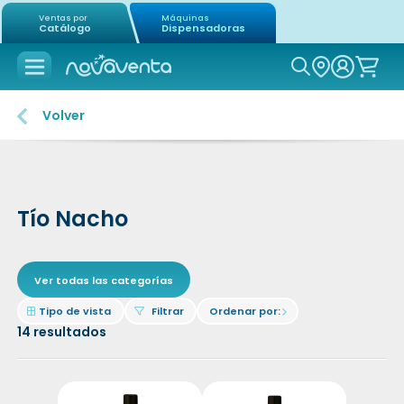
Ventas por
Máquinas
Catálogo
Dispensadoras
Icon of mag
Volver
Tío Nacho
Ver todas las categorías
Icon of border-all
Icon of filter
Tipo de vista
Filtrar
Ordenar por:
Icon of chevron-right
14
resultados