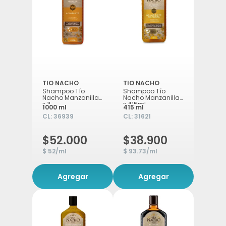
TIO NACHO
TIO NACHO
Shampoo Tío
Shampoo Tío
Nacho Manzanilla
Nacho Manzanilla
x 1L
x 415ml
1000 ml
415 ml
CL:
36939
CL:
31621
$52.000
$38.900
$ 52/ml
$ 93.73/ml
Agregar
Agregar