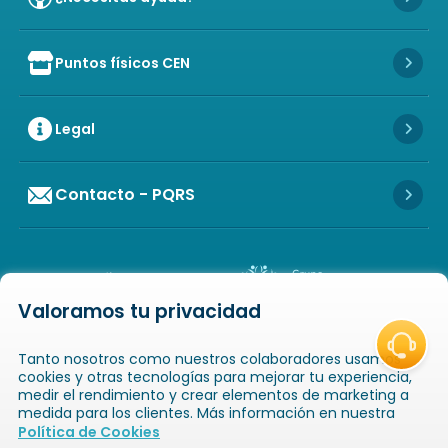
Icon 
Puntos físicos CEN
Icon of store
Icon 
Legal
Icon 
Contacto - PQRS
Icon 
Valoramos tu privacidad
Icon of copyright
COPYRIGHT
2026
NOVAVENTA S.A.S. TODOS
Tanto nosotros como nuestros colaboradores usamos
LOS DERECHOS RESERVADOS
NIT: 811025289-1 / CRA. 52 # 20-124, GUAYABAL,
cookies y otras tecnologías para mejorar tu experiencia,
MEDELLÍN, ANTIOQUIA
medir el rendimiento y crear elementos de marketing a
medida para los clientes. Más información en nuestra
Icon of book-open
Icon of
Política de Cookies
Catálogos
Novaempresarios
Inicio