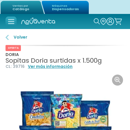
Ventas por
Máquinas
Catálogo
Dispensadoras
Icon of mag
Volver
OFERTA
DORIA
Sopitas Doria surtidas x 1.500g
CL:
39716
Ver más información
Icon o