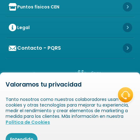
Puntos físicos CEN
Icon of store
Icon 
Legal
Icon 
Contacto - PQRS
Icon 
Valoramos tu privacidad
Icon of copyright
COPYRIGHT
2026
NOVAVENTA S.A.S. TODOS
Tanto nosotros como nuestros colaboradores usamos
LOS DERECHOS RESERVADOS
NIT: 811025289-1 / CRA. 52 # 20-124, GUAYABAL,
cookies y otras tecnologías para mejorar tu experiencia,
MEDELLÍN, ANTIOQUIA
medir el rendimiento y crear elementos de marketing a
medida para los clientes. Más información en nuestra
Icon of book-open
Icon of
Política de Cookies
Catálogos
Novaempresarios
Inicio
Entendido