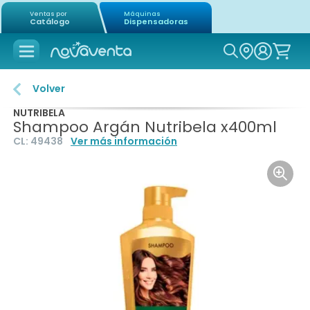
Ventas por
Máquinas
Catálogo
Dispensadoras
Icon of mag
Volver
NUTRIBELA
Shampoo Argán Nutribela x400ml
CL:
49438
Ver más información
Icon o