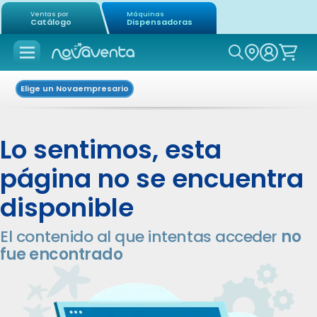
Ventas por
Máquinas
Catálogo
Dispensadoras
Icon of mag
Elige un Novaempresario
Lo sentimos, esta
página no se encuentra
disponible
El contenido al que intentas acceder
no
fue encontrado