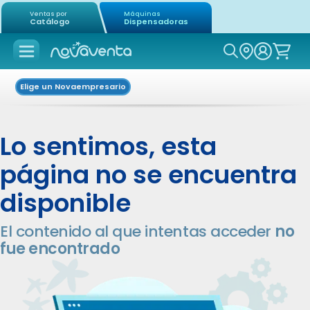
Ventas por
Máquinas
Catálogo
Dispensadoras
Icon of mag
Elige un Novaempresario
Lo sentimos, esta
página no se encuentra
disponible
El contenido al que intentas acceder
no
fue encontrado