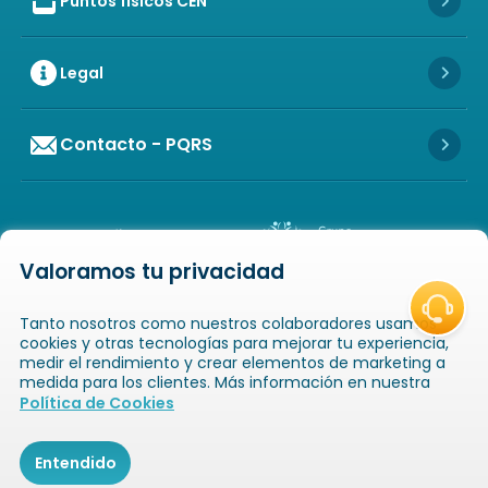
Puntos físicos CEN
Icon of store
Icon 
Legal
Icon 
Contacto - PQRS
Icon 
Valoramos tu privacidad
Icon of copyright
COPYRIGHT
2026
NOVAVENTA S.A.S. TODOS
Tanto nosotros como nuestros colaboradores usamos
LOS DERECHOS RESERVADOS
NIT: 811025289-1 / CRA. 52 # 20-124, GUAYABAL,
cookies y otras tecnologías para mejorar tu experiencia,
MEDELLÍN, ANTIOQUIA
medir el rendimiento y crear elementos de marketing a
medida para los clientes. Más información en nuestra
Icon of book-open
Icon of
Política de Cookies
Catálogos
Novaempresarios
Inicio
Entendido
$78.800
Agregar