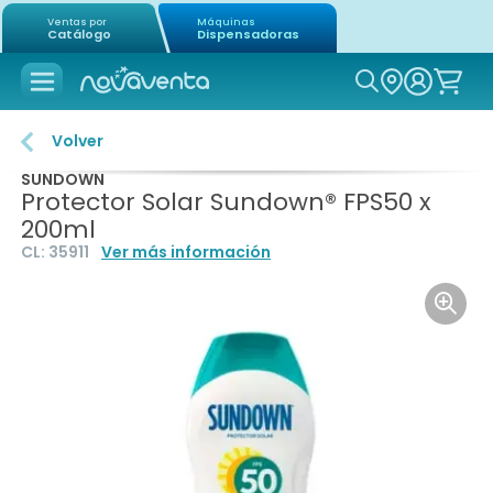
Ventas por
Máquinas
Catálogo
Dispensadoras
Icon of mag
Volver
SUNDOWN
Protector Solar Sundown® FPS50 x
200ml
CL:
35911
Ver más información
Icon o