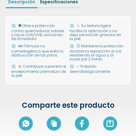
Descripción
Especificaciones
🛡 Ofrece protección
💧 Su textura ligera
contra quemaduras solares
facilita la aplicación y no
y rayos UVA/UVB, actuando
deja sensación grasosa en
de inmediato.
la piel.
👪 Fórmula no
⏱ Mantiene la protección
comedogénica que evita la
durante la exposición al sol,
obstrucción de los poros.
resistiendo al agua y al
sudor por 2 horas.
🌼 Contribuye a prevenir el
✅ Probado
envejecimiento prematuro de
dermatológicamente.
la piel.
Comparte este producto
Icon of arrow-