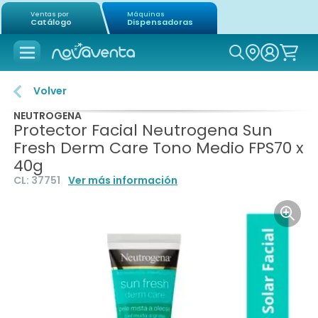
Ventas por
Máquinas
Catálogo
Dispensadoras
Icon of mag
Volver
NEUTROGENA
Protector Facial Neutrogena Sun
Fresh Derm Care Tono Medio FPS70 x
40g
CL:
37751
Ver más información
Icon o