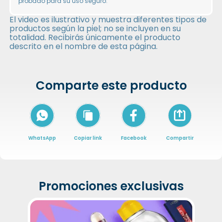
probado para su uso seguro.
El video es ilustrativo y muestra diferentes tipos de
productos según la piel; no se incluyen en su
totalidad. Recibirás únicamente el producto
descrito en el nombre de esta página.
Comparte este producto
Icon of arrow-
WhatsApp
Copiar link
Facebook
Compartir
Promociones exclusivas