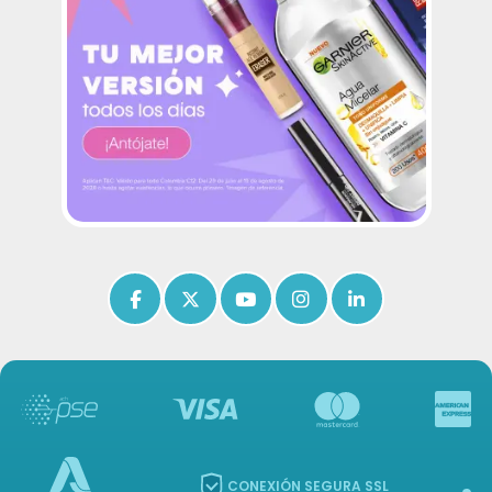
Icon of facebook-f
Icon of x-twitter
Icon of youtube
Icon of instagram
Icon of linkedin
CONEXIÓN SEGURA SSL