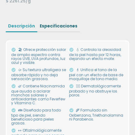
$ 2261.25/g
Descripción
Especificaciones
🏖 Ofrece protección solar
💧 Controla la oleosidad
de amplio espectro contra
de la piel hasta por 12 horas,
rayos UVB, UVA profundos, luz
dejando un efecto mate.
azul y visible.
🥠 Su textura ultraligera se
💄 Unifica el tono de la
absorbe rápido y no deja
piel con un efecto de base de
sensación grasosa.
maquillaje de tono medio.
🌿 Contiene Niacinamida
👩‍⚕️ Dermatológicamente
que ayuda a aclarar
probado y no obstruye los
manchas solares y
poros.
antioxidantes como Feverfew
y Vitamina C.
👪 Diseñado para todo
🌾 Formulado sin
tipo de piel, siendo
Oxibenzona, Triethanolamina
beneficioso para pieles
ni Parabenos.
grasas.
👀 Oftalmológicamente