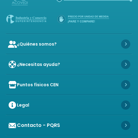
¿Quiénes somos?
Icon of user-group
Icon 
¿Necesitas ayuda?
Icon 
Puntos físicos CEN
Icon of store
Icon 
Legal
Icon 
Contacto - PQRS
Icon 