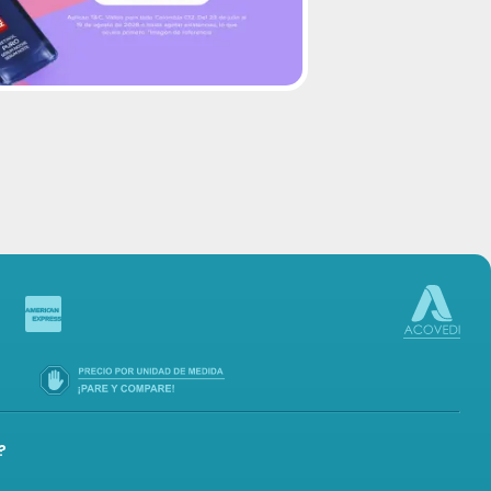
-in
?