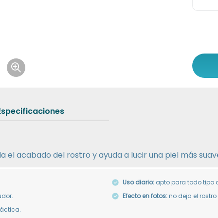
Icon of magnifying-glass-plus
Especificaciones
da el acabado del rostro y ayuda a lucir una piel más suave
Uso diario:
apto para todo tipo d
dor.
Efecto en fotos:
no deja el rostro
ráctica.