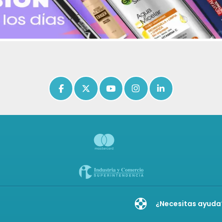
Icon of facebook-f
Icon of x-twitter
Icon of youtube
Icon of instagram
Icon of linkedin
¿Necesitas ayuda