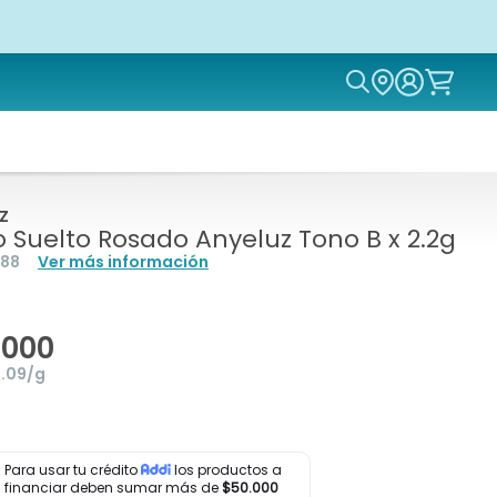
Icon of magn
Z
o Suelto Rosado Anyeluz Tono B x 2.2g
88
Ver más información
.000
9.09/g
Para usar tu crédito
los productos a
financiar deben sumar más de
$50.000