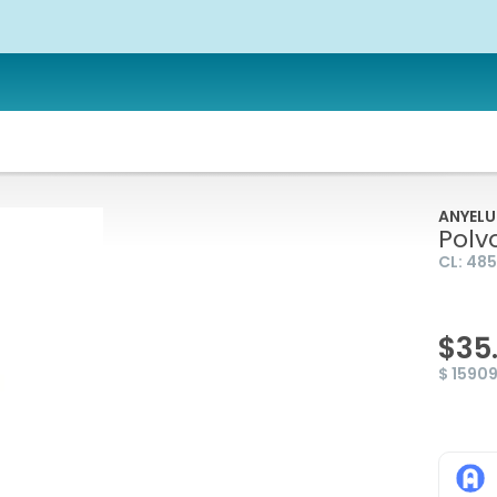
ANYELU
Polv
CL:
485
$35
$ 1590