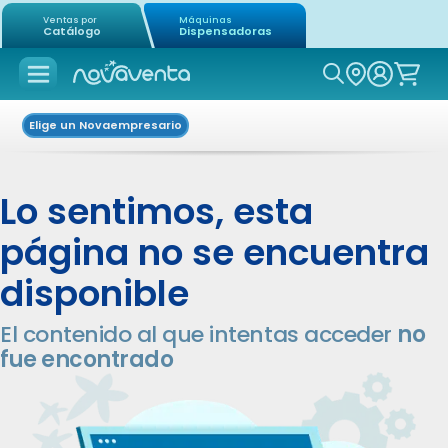
Ventas por
Máquinas
Catálogo
Dispensadoras
Icon of mag
Elige un Novaempresario
Lo sentimos, esta
página no se encuentra
disponible
El contenido al que intentas acceder
no
fue encontrado