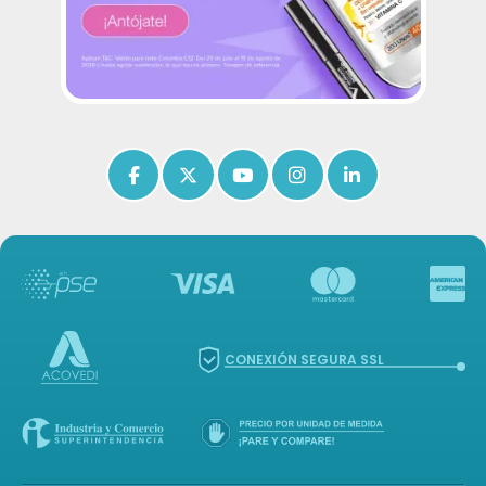
Icon of facebook-f
Icon of x-twitter
Icon of youtube
Icon of instagram
Icon of linkedin
CONEXIÓN SEGURA SSL