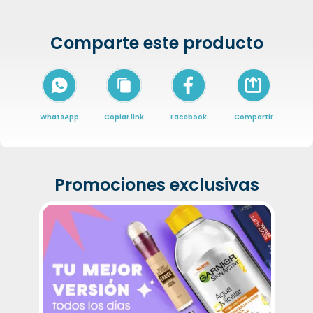
Comparte este producto
Icon of arrow-
WhatsApp
Copiar link
Facebook
Compartir
Promociones exclusivas