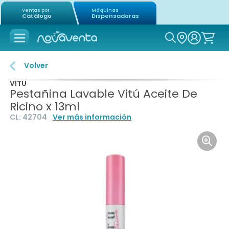
Ventas por
Máquinas
Catálogo
Dispensadoras
Icon of mag
Volver
VITU
Pestañina Lavable Vitú Aceite De
Ricino x 13ml
CL:
42704
Ver más información
Icon o