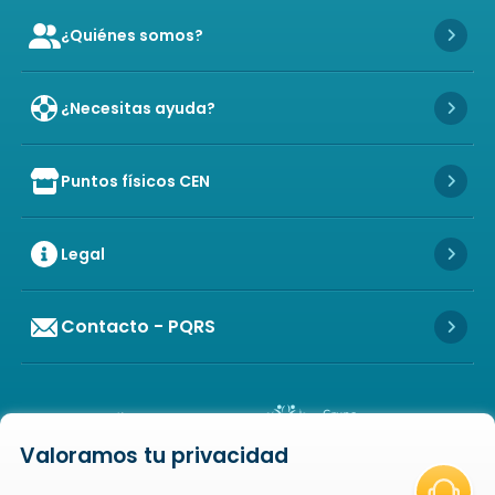
¿Quiénes somos?
Icon of user-group
Icon 
¿Necesitas ayuda?
Icon 
Puntos físicos CEN
Icon of store
Icon 
Legal
Icon 
Contacto - PQRS
Icon 
Valoramos tu privacidad
Icon of copyright
COPYRIGHT
2026
NOVAVENTA S.A.S. TODOS