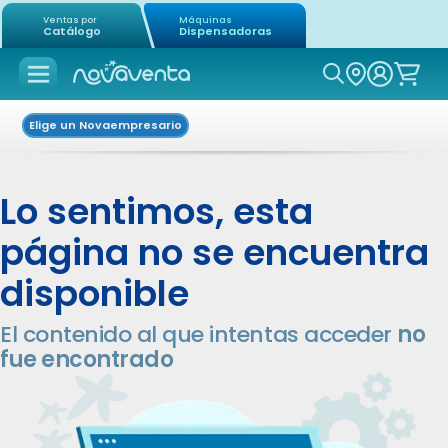
Ventas por
Máquinas
Catálogo
Dispensadoras
Icon of mag
Elige un Novaempresario
Lo sentimos, esta
página no se encuentra
disponible
El contenido al que intentas acceder
no
fue encontrado