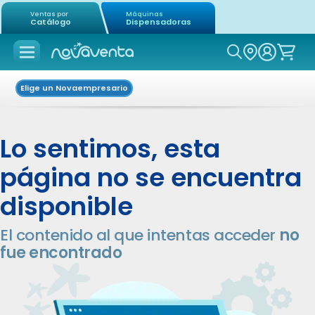
Ventas por
Máquinas
Catálogo
Dispensadoras
Icon of mag
Elige un Novaempresario
Lo sentimos, esta
página no se encuentra
disponible
El contenido al que intentas acceder
no
fue encontrado