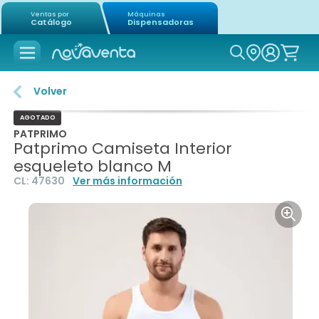
Ventas por
Máquinas
Catálogo
Dispensadoras
Icon of mag
Volver
AGOTADO
PATPRIMO
Patprimo Camiseta Interior
esqueleto blanco M
CL:
47630
Ver más información
Icon o