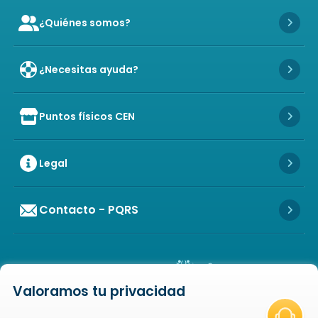
¿Quiénes somos?
Icon of user-group
Icon 
¿Necesitas ayuda?
Icon 
Puntos físicos CEN
Icon of store
Icon 
Legal
Icon 
Contacto - PQRS
Icon 
Valoramos tu privacidad
Icon of copyright
COPYRIGHT
2026
NOVAVENTA S.A.S. TODOS