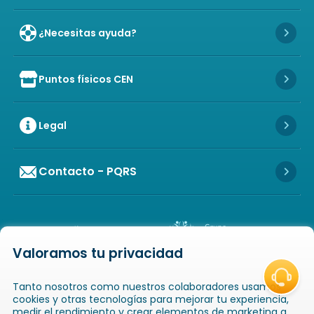
¿Necesitas ayuda?
Icon 
Puntos físicos CEN
Icon of store
Icon 
Legal
Icon 
Contacto - PQRS
Icon 
Valoramos tu privacidad
Icon of copyright
COPYRIGHT
2026
NOVAVENTA S.A.S. TODOS
Tanto nosotros como nuestros colaboradores usamos
LOS DERECHOS RESERVADOS
NIT: 811025289-1 / CRA. 52 # 20-124, GUAYABAL,
cookies y otras tecnologías para mejorar tu experiencia,
MEDELLÍN, ANTIOQUIA
medir el rendimiento y crear elementos de marketing a