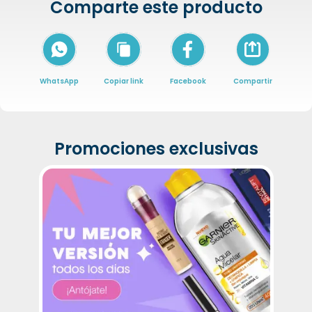
Comparte este producto
Icon of arrow-
WhatsApp
Copiar link
Facebook
Compartir
Promociones exclusivas