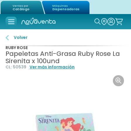
Ventas por
Máquinas
Catálogo
Dispensadoras
Icon of mag
Volver
RUBY ROSE
Papeletas Anti-Grasa Ruby Rose La
Sirenita x 100und
CL:
50539
Ver más información
Icon o