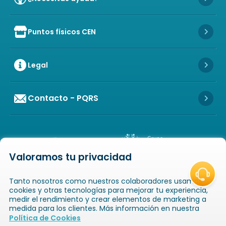
Icon 
Puntos físicos CEN
Icon of store
Icon 
Legal
Icon 
Contacto - PQRS
Icon 
Valoramos tu privacidad
Icon of copyright
COPYRIGHT
2026
NOVAVENTA S.A.S. TODOS
Tanto nosotros como nuestros colaboradores usamos
LOS DERECHOS RESERVADOS
NIT: 811025289-1 / CRA. 52 # 20-124, GUAYABAL,
cookies y otras tecnologías para mejorar tu experiencia,
MEDELLÍN, ANTIOQUIA
medir el rendimiento y crear elementos de marketing a
medida para los clientes. Más información en nuestra
Icon of book-open
Icon of
Política de Cookies
Catálogos
Novaempresarios
Inicio