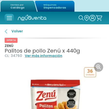
Ventas por
Máquinas
Catálogo
Dispensadoras
Icon of mag
Volver
OFERTA
ZENÚ
Palitos de pollo Zenú x 440g
CL:
34760
Ver más información
Icon o