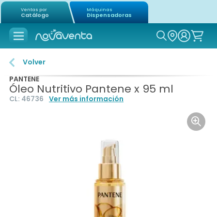
Ventas por
Máquinas
Catálogo
Dispensadoras
Icon of mag
Volver
PANTENE
Óleo Nutritivo Pantene x 95 ml
CL:
46736
Ver más información
Icon o