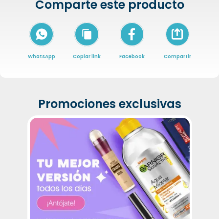
Comparte este producto
Icon of arrow-
WhatsApp
Copiar link
Facebook
Compartir
Promociones exclusivas