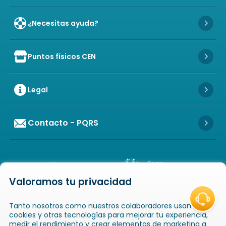
¿Necesitas ayuda?
Icon 
Puntos físicos CEN
Icon of store
Icon 
Legal
Icon 
Contacto - PQRS
Icon 
Valoramos tu privacidad
Icon of copyright
COPYRIGHT
2026
NOVAVENTA S.A.S. TODOS
Tanto nosotros como nuestros colaboradores usamos
LOS DERECHOS RESERVADOS
NIT: 811025289-1 / CRA. 52 # 20-124, GUAYABAL,
cookies y otras tecnologías para mejorar tu experiencia,
MEDELLÍN, ANTIOQUIA
medir el rendimiento y crear elementos de marketing a