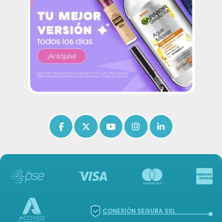
Icon of facebook-f
Icon of x-twitter
Icon of youtube
Icon of instagram
Icon of linkedin
CONEXIÓN SEGURA SSL