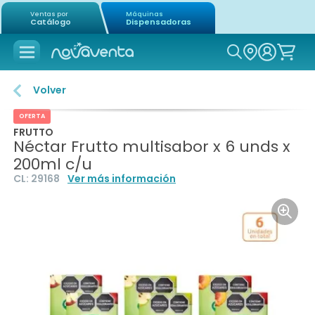
Ventas por
Máquinas
Catálogo
Dispensadoras
Icon of mag
Volver
OFERTA
FRUTTO
Néctar Frutto multisabor x 6 unds x
200ml c/u
CL:
29168
Ver más información
Icon o