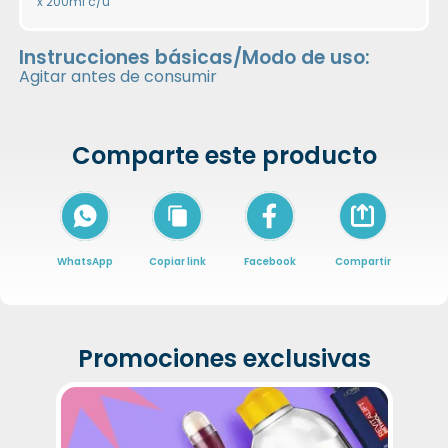
x 200ml c/u
Instrucciones básicas/Modo de uso:
Agitar antes de consumir
Comparte este producto
Icon of arrow-
WhatsApp
Copiar link
Facebook
Compartir
Promociones exclusivas