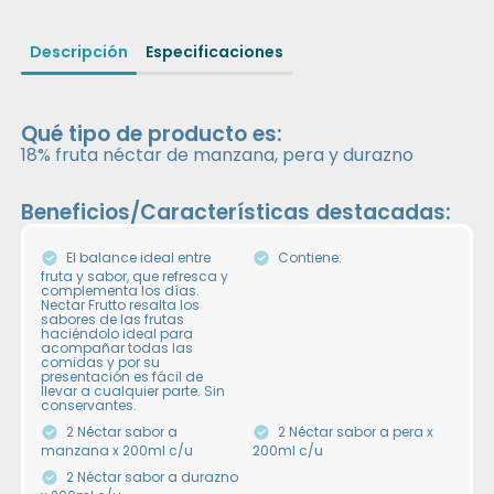
Descripción
Especificaciones
Qué tipo de producto es:
18% fruta néctar de manzana, pera y durazno
Beneficios/Características destacadas:
El balance ideal entre
Contiene:
fruta y sabor, que refresca y
complementa los días.
Nectar Frutto resalta los
sabores de las frutas
haciéndolo ideal para
acompañar todas las
comidas y por su
presentación es fácil de
llevar a cualquier parte. Sin
conservantes.
2 Néctar sabor a
2 Néctar sabor a pera x
manzana x 200ml c/u
200ml c/u
2 Néctar sabor a durazno