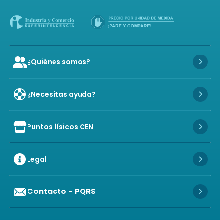
¿Quiénes somos?
Icon of user-group
Icon 
¿Necesitas ayuda?
Icon 
Puntos físicos CEN
Icon of store
Icon 
Legal
Icon 
Contacto - PQRS
Icon 