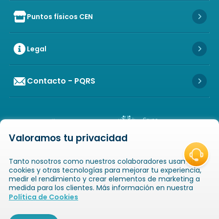
Puntos físicos CEN
Icon of store
Icon 
Legal
Icon 
Contacto - PQRS
Icon 
Valoramos tu privacidad
Icon of copyright
COPYRIGHT
2026
NOVAVENTA S.A.S. TODOS
Tanto nosotros como nuestros colaboradores usamos
LOS DERECHOS RESERVADOS
NIT: 811025289-1 / CRA. 52 # 20-124, GUAYABAL,
cookies y otras tecnologías para mejorar tu experiencia,
MEDELLÍN, ANTIOQUIA
medir el rendimiento y crear elementos de marketing a
medida para los clientes. Más información en nuestra
Icon of book-open
Icon of
Política de Cookies
Catálogos
Novaempresarios
Inicio