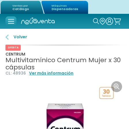
Ventas por
Máquinas
Catálogo
Dispensadoras
Icon of mag
Volver
OFERTA
CENTRUM
Multivitamínico Centrum Mujer x 30
cápsulas
CL:
48936
Ver más información
Icon o