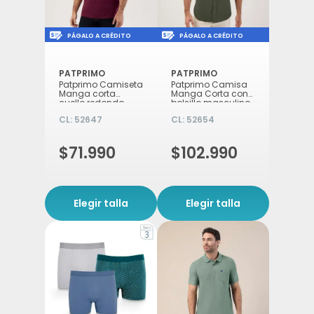
Icon of money-check-dollar-pen
Icon of money-check-d
PÁGALO A CRÉDITO
PÁGALO A CRÉDITO
PATPRIMO
PATPRIMO
Patprimo Camiseta
Patprimo Camisa
Manga corta
Manga Corta con
cuello redondo
bolsillo masculino
masculino Vino XL
Verde L
CL:
52647
CL:
52654
$71.990
$102.990
Elegir talla
Elegir talla