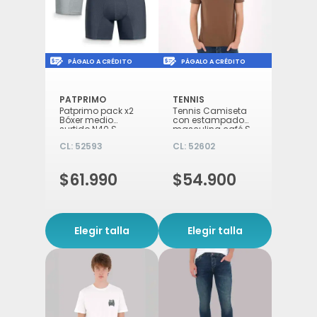
Icon of money-check-dollar-pen
Icon of money-check-d
PÁGALO A CRÉDITO
PÁGALO A CRÉDITO
PATPRIMO
TENNIS
Patprimo pack x2
Tennis Camiseta
Bóxer medio
con estampado
surtido N40 S
masculina café S
CL:
52593
CL:
52602
$61.990
$54.900
Elegir talla
Elegir talla