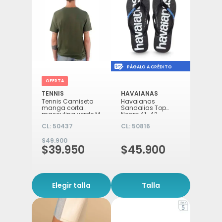
Icon of money-check-d
PÁGALO A CRÉDITO
OFERTA
TENNIS
HAVAIANAS
Tennis Camiseta
Havaianas
manga corta
Sandalias Top
masculina verde M
Negro 41_42
CL:
50437
CL:
50816
$49.900
$39.950
$45.900
Elegir talla
Talla