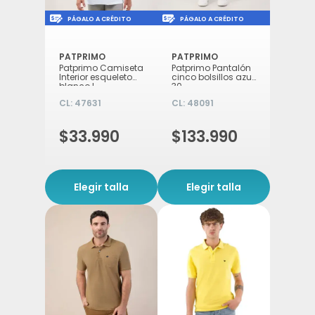
Icon of money-check-dollar-pen
Icon of money-check-d
PÁGALO A CRÉDITO
PÁGALO A CRÉDITO
PATPRIMO
PATPRIMO
Patprimo Camiseta
Patprimo Pantalón
Interior esqueleto
cinco bolsillos azul
blanco L
30
CL:
47631
CL:
48091
$33.990
$133.990
Elegir talla
Elegir talla