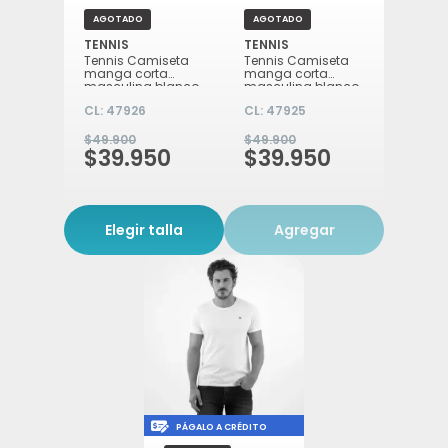
AGOTADO
AGOTADO
TENNIS
TENNIS
Tennis Camiseta
Tennis Camiseta
manga corta
manga corta
masculina blanco
masculina blanco
XL
L
CL:
47926
CL:
47925
$49.900
$49.900
$39.950
$39.950
Elegir talla
Agregar
Icon of money-check-dollar-pen
PÁGALO A CRÉDITO