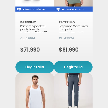
Icon of money-check-dollar-pen
Icon of money-check-d
PÁGALO A CRÉDITO
PÁGALO A CRÉDITO
PATPRIMO
PATPRIMO
Patprimo pack x3
Patprimo Camiseta
pantaloncillo
tipo polo
medio surtido N37
masculina verde
S
eucalipto S
CL:
52664
CL:
47524
$71.990
$61.990
Elegir talla
Elegir talla