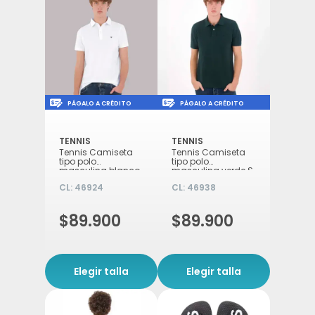
Icon of money-check-dollar-pen
Icon of money-check-d
PÁGALO A CRÉDITO
PÁGALO A CRÉDITO
TENNIS
TENNIS
Tennis Camiseta
Tennis Camiseta
tipo polo
tipo polo
masculina blanco
masculina verde S
M
CL:
46924
CL:
46938
$89.900
$89.900
Elegir talla
Elegir talla