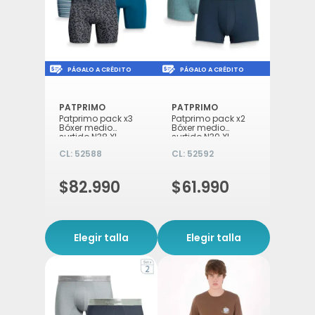
Icon of money-check-dollar-pen
Icon of money-check-d
PÁGALO A CRÉDITO
PÁGALO A CRÉDITO
PATPRIMO
PATPRIMO
Patprimo pack x3
Patprimo pack x2
Bóxer medio
Bóxer medio
surtido N38 XL
surtido N39 XL
CL:
52588
CL:
52592
$82.990
$61.990
Elegir talla
Elegir talla