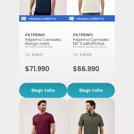
Icon of money-check-dollar-pen
Icon of money-check-d
PÁGALO A CRÉDITO
PÁGALO A CRÉDITO
PATPRIMO
PATPRIMO
Patprimo Camiseta
Patprimo Camiseta
Manga corta
MC Cuello/Puños
cuello redondo
tejidos masculino
masculino Azul M
Crema S
CL:
52641
CL:
52648
$71.990
$66.990
Elegir talla
Elegir talla