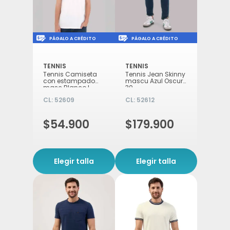
Icon of money-check-dollar-pen
Icon of money-check-d
PÁGALO A CRÉDITO
PÁGALO A CRÉDITO
TENNIS
TENNIS
Tennis Camiseta
Tennis Jean Skinny
con estampado
mascu Azul Oscuro
masc Blanco L
30
CL:
52609
CL:
52612
$54.900
$179.900
Elegir talla
Elegir talla