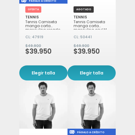
Icon of money-check-dollar-pen
PÁGALO A CRÉDITO
OFERTA
AGOTADO
TENNIS
TENNIS
Tennis Camiseta
Tennis Camiseta
manga corta
manga corta
masculina rosado
masculina azul M
M
CL:
47919
CL:
50441
$49.900
$49.900
$39.950
$39.950
Elegir talla
Elegir talla
Icon of money-check-d
PÁGALO A CRÉDITO