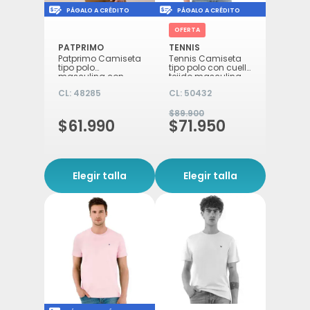
Icon of money-check-dollar-pen
Icon of money-check-d
PÁGALO A CRÉDITO
PÁGALO A CRÉDITO
OFERTA
PATPRIMO
TENNIS
Patprimo Camiseta
Tennis Camiseta
tipo polo
tipo polo con cuello
masculina con
tejido masculina
bolsillo trigo S
amarillo M
CL:
48285
CL:
50432
$89.900
$61.990
$71.950
Elegir talla
Elegir talla