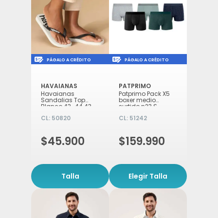
Icon of money-check-dollar-pen
Icon of money-check-d
PÁGALO A CRÉDITO
PÁGALO A CRÉDITO
HAVAIANAS
PATPRIMO
Havaianas
Patprimo Pack X5
Sandalias Top
boxer medio
Blanco 43_44 43
surtido n23 S
_44
CL:
50820
CL:
51242
$45.900
$159.990
Talla
Elegir Talla