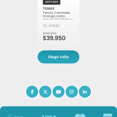
AGOTADO
TENNIS
Tennis Camiseta
manga corta
masculina blanco
XS
CL:
47932
$49.900
$39.950
Elegir talla
Icon of facebook-f
Icon of x-twitter
Icon of youtube
Icon of instagram
Icon of linkedin