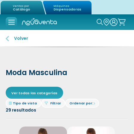
Ventas por
Máquinas
Catálogo
Dispensadoras
Icon of mag
Volver
Moda Masculina
Ver todas las categorías
Icon of border-all
Icon of filter
Tipo de vista
Filtrar
Ordenar por:
Icon of chevron-right
29
resultados