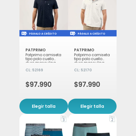
Icon of money-check-dollar-pen
Icon of money-check-d
PÁGALO A CRÉDITO
PÁGALO A CRÉDITO
PATPRIMO
PATPRIMO
Patprimo camiseta
Patprimo camiseta
tipo polo cuello
tipo polo cuello
duro masculina
duro masculina
azul oscuro XL
crema S
CL:
52169
CL:
52170
$97.990
$97.990
Elegir talla
Elegir talla