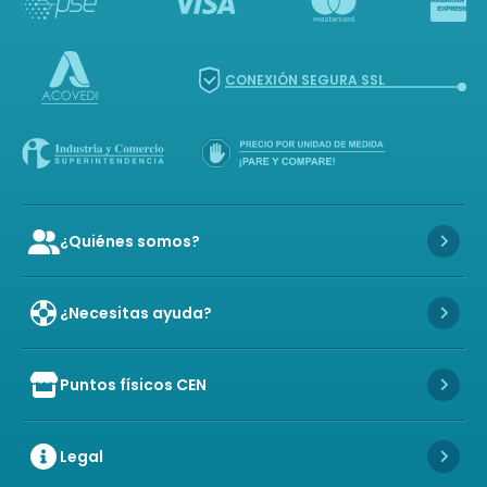
CONEXIÓN SEGURA SSL
¿Quiénes somos?
Icon of user-group
Icon 
¿Necesitas ayuda?
Icon 
Puntos físicos CEN
Icon of store
Icon 
Legal
Icon 