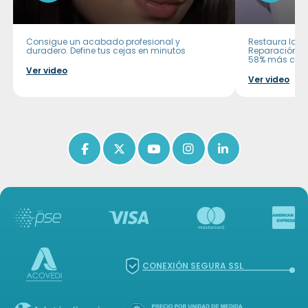
Consigue un acabado profesional y
Restaura la pi
duradero. Define tus cejas en minutos
Reparación In
58% más cont
Ver video
Ver video
Icon of facebook-f
Icon of x-twitter
Icon of youtube
Icon of instagram
Icon of linkedin
CONEXIÓN SEGURA SSL