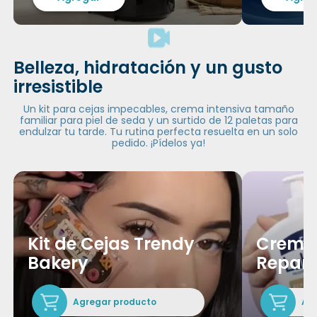
Belleza, hidratación y un gusto
irresistible
Un kit para cejas impecables, crema intensiva tamaño
familiar para piel de seda y un surtido de 12 paletas para
endulzar tu tarde. Tu rutina perfecta resuelta en un solo
pedido. ¡Pídelos ya!
Kit de Cejas Trendy
Crema
Bakery
Repara
Agregar producto
Ag