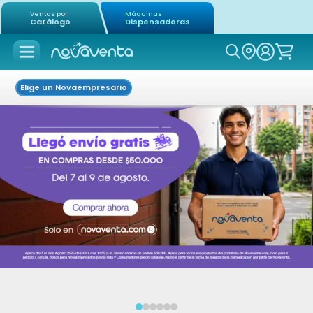
Ventas por
Máquinas
Catálogo
Dispensadoras
Icon of mag
Elige un Novaempresario