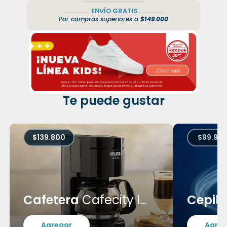
ENVÍO GRATIS
Por compras superiores a
$149.000
Te puede gustar
$139.800
$99.95
Cafetera
Cafecity Imusa
Cepill
Agregar
Agreg