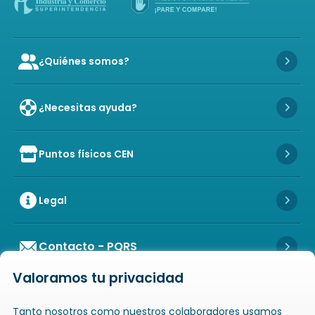
¿Quiénes somos?
Icon of user-group
Icon 
¿Necesitas ayuda?
Icon 
Puntos físicos CEN
Icon of store
Icon 
Legal
Icon 
Contacto - PQRS
Icon 
Valoramos tu privacidad
Tanto nosotros como nuestros colaboradores usamos