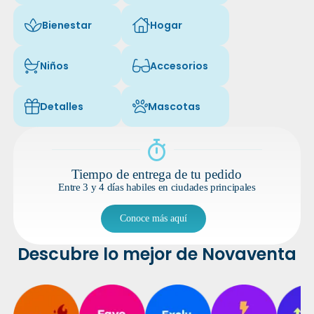
Bienestar
Hogar
Icon of fa-light fa-spa
Icon of fa-light fa-house-chimney
Niños
Accesorios
Icon of fa-light fa-baby-carriage
Icon of fa-light fa-glasses
Detalles
Mascotas
Icon of fa-light fa-gift
Icon of fa-light fa-paw
Tiempo de entrega de tu pedido
Entre 3 y 4 días habiles en ciudades principales
Conoce más aquí
Descubre lo mejor de Novaventa