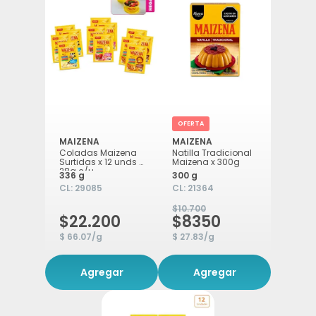
OFERTA
MAIZENA
MAIZENA
Coladas Maizena
Natilla Tradicional
Surtidas x 12 unds x
Maizena x 300g
28g c/u
336 g
300 g
CL:
29085
CL:
21364
$10.700
$22.200
$8350
$ 66.07/g
$ 27.83/g
Agregar
Agregar