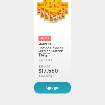
OFERTA
MAIZENA
Combo Coladas
Maizena Surtidas
x12 unds
336 g
CL:
46136
$23.400
$17.550
$ 52.23/g
Agregar