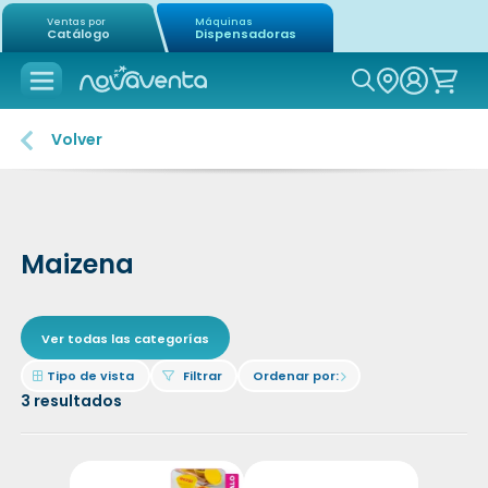
Ventas por
Máquinas
Catálogo
Dispensadoras
Icon of mag
Volver
Maizena
Ver todas las categorías
Icon of border-all
Icon of filter
Tipo de vista
Filtrar
Ordenar por:
Icon of chevron-right
3
resultados