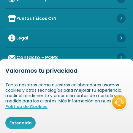
Icon 
Puntos físicos CEN
Icon of store
Icon 
Legal
Icon 
Contacto - PQRS
Icon 
Valoramos tu privacidad
Tanto nosotros como nuestros colaboradores usamos
cookies y otras tecnologías para mejorar tu experiencia,
medir el rendimiento y crear elementos de marketing a
medida para los clientes. Más información en nuestra
Icon of copyright
COPYRIGHT
2026
NOVAVENTA S.A.S. TODOS
Política de Cookies
LOS DERECHOS RESERVADOS
NIT: 811025289-1 / CRA. 52 # 20-124, GUAYABAL,
MEDELLÍN, ANTIOQUIA
Entendido
Icon of book-open
Icon of
Catálogos
Novaempresarios
Inicio