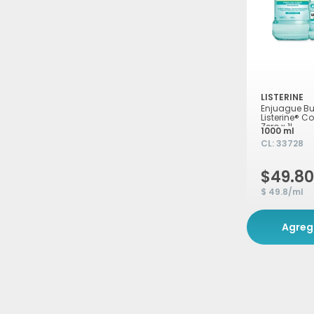
LISTERINE
Enjuague B
Listerine® Co
Zero x 1L
1000 ml
CL:
33728
$49.8
$ 49.8/ml
Agreg