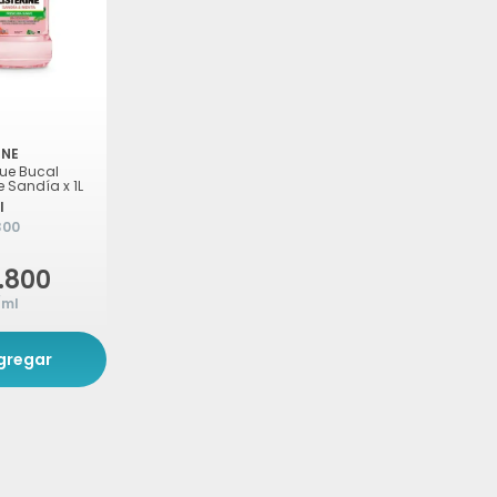
INE
ue Bucal
ne Sandía x 1L
l
300
.800
/ml
gregar