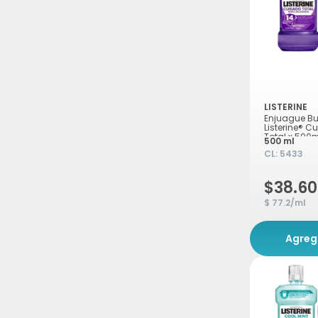
LISTERINE
Enjuague B
Listerine® C
Total x 500
500 ml
CL:
5433
$38.6
$ 77.2/ml
Agreg