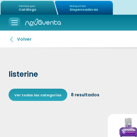
Ventas por
Máquinas
Catálogo
Dispensadoras
Volver
listerine
8
resultados
Ver todas las categorías