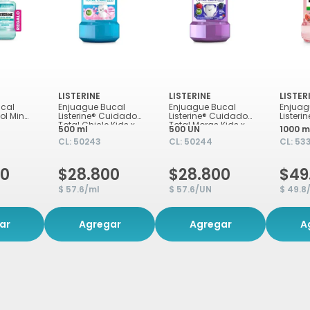
LISTERINE
LISTERINE
LISTER
ucal
Enjuague Bucal
Enjuague Bucal
Enjuag
ol Mint
Listerine® Cuidado
Listerine® Cuidado
Listeri
Total Chicle Kids x
Total Moras Kids x
500 ml
500 UN
1000 m
500ml
500ml
CL:
50243
CL:
50244
CL:
53
00
$28.800
$28.800
$49
$ 57.6/ml
$ 57.6/UN
$ 49.8
ar
Agregar
Agregar
A