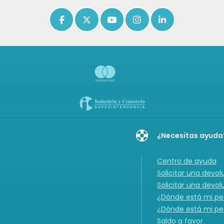
Icon of facebook-f
Icon of x-twitter
Icon of youtube
Icon of instagram
Icon of linkedin
¿Necesitas ayuda
Centro de ayuda
Solicitar una devol
Solicitar una devol
¿Dónde está mi ped
¿Dónde está mi ped
Saldo a favor