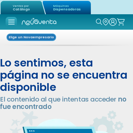
Ventas por
Máquinas
Catálogo
Dispensadoras
Icon of mag
Elige un Novaempresario
Lo sentimos, esta
página no se encuentra
disponible
El contenido al que intentas acceder
no
fue encontrado