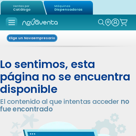
Ventas por
Máquinas
Catálogo
Dispensadoras
Icon of mag
Elige un Novaempresario
Lo sentimos, esta
página no se encuentra
disponible
El contenido al que intentas acceder
no
fue encontrado