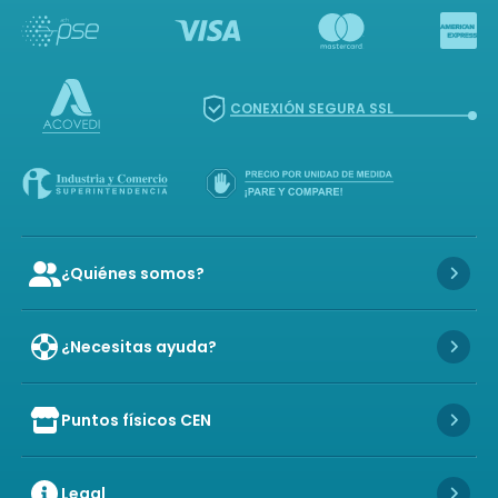
CONEXIÓN SEGURA SSL
¿Quiénes somos?
Icon of user-group
Icon 
¿Necesitas ayuda?
Icon 
Puntos físicos CEN
Icon of store
Icon 
Legal