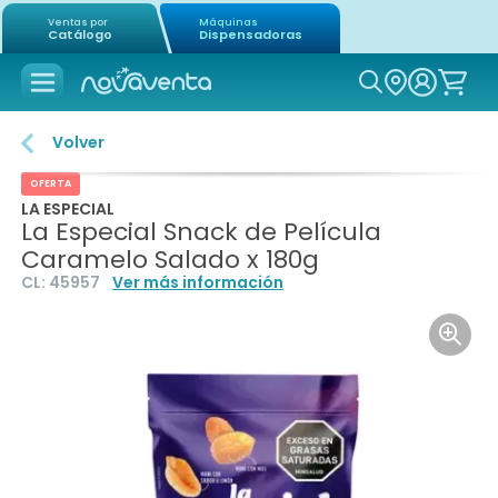
Ventas por
Máquinas
Catálogo
Dispensadoras
Icon of mag
Volver
OFERTA
LA ESPECIAL
La Especial Snack de Película
Caramelo Salado x 180g
CL:
45957
Ver más información
Icon o