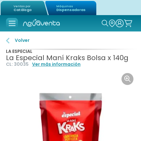
Ventas por
Máquinas
Catálogo
Dispensadoras
Icon of mag
Volver
LA ESPECIAL
La Especial Maní Kraks Bolsa x 140g
CL:
30035
Ver más información
Icon o