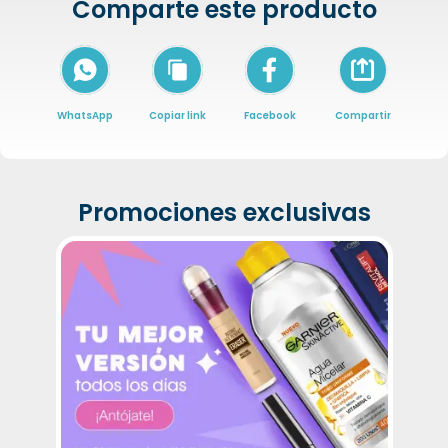
Comparte este producto
Icon of arrow-
WhatsApp
Copiar link
Facebook
Compartir
Promociones exclusivas