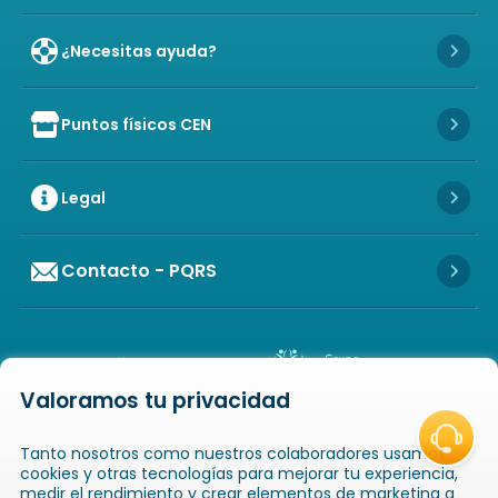
¿Necesitas ayuda?
Icon 
Puntos físicos CEN
Icon of store
Icon 
Legal
Icon 
Contacto - PQRS
Icon 
Valoramos tu privacidad
Icon of copyright
COPYRIGHT
2026
NOVAVENTA S.A.S. TODOS
Tanto nosotros como nuestros colaboradores usamos
LOS DERECHOS RESERVADOS
NIT: 811025289-1 / CRA. 52 # 20-124, GUAYABAL,
cookies y otras tecnologías para mejorar tu experiencia,
MEDELLÍN, ANTIOQUIA
medir el rendimiento y crear elementos de marketing a