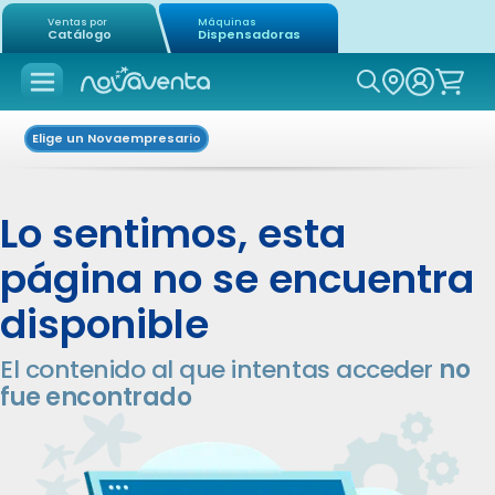
Ventas por
Máquinas
Catálogo
Dispensadoras
Icon of mag
Elige un Novaempresario
Lo sentimos, esta
página no se encuentra
disponible
El contenido al que intentas acceder
no
fue encontrado