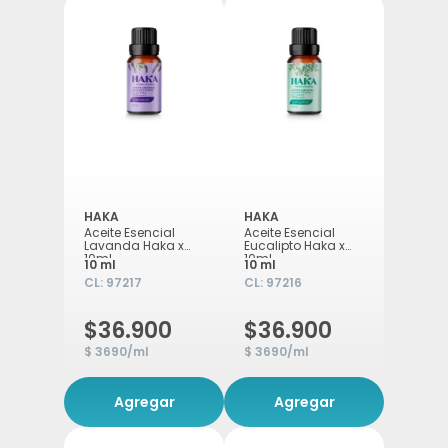
HAKA
HAKA
Aceite Esencial
Aceite Esencial
Lavanda Haka x
Eucalipto Haka x
10ml
10ml
10 ml
10 ml
CL:
97217
CL:
97216
$36.900
$36.900
$ 3690/ml
$ 3690/ml
Agregar
Agregar