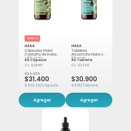
OFERTA
HAKA
HAKA
Cápsulas Haka
Tabletas
Castaño de Indias
Alcachofa Haka x
x 60 unds
60 unds
60 Cápsula
60 Tableta
CL:
52698
CL:
52730
$34.900
$31.400
$30.900
$ 523.33/Cápsula
$ 515/Tableta
Agregar
Agregar