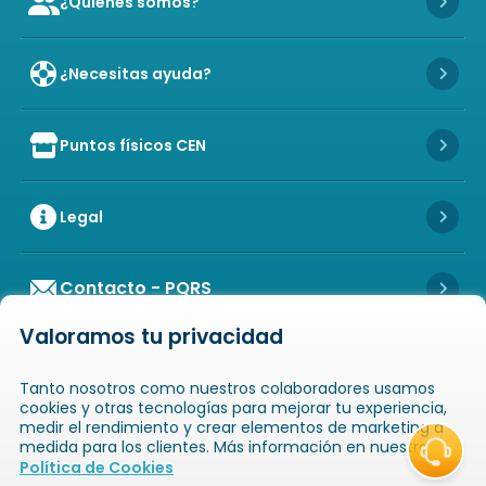
¿Quiénes somos?
Icon of user-group
Icon 
¿Necesitas ayuda?
Icon 
Puntos físicos CEN
Icon of store
Icon 
Legal
Icon 
Contacto - PQRS
Icon 
Valoramos tu privacidad
Tanto nosotros como nuestros colaboradores usamos
cookies y otras tecnologías para mejorar tu experiencia,
medir el rendimiento y crear elementos de marketing a
medida para los clientes. Más información en nuestra
Icon of copyright
COPYRIGHT
2026
NOVAVENTA S.A.S. TODOS
Política de Cookies
LOS DERECHOS RESERVADOS
NIT: 811025289-1 / CRA. 52 # 20-124, GUAYABAL,