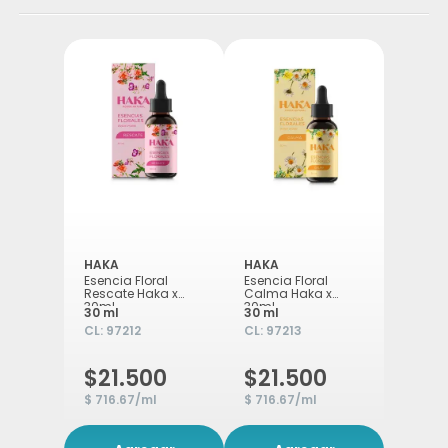
HAKA
HAKA
Esencia Floral
Esencia Floral
Rescate Haka x
Calma Haka x
30ml
30ml
30 ml
30 ml
CL:
97212
CL:
97213
$21.500
$21.500
$ 716.67/ml
$ 716.67/ml