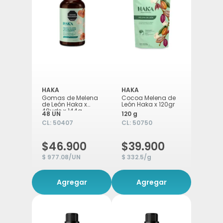
HAKA
HAKA
Gomas de Melena
Cocoa Melena de
de León Haka x
León Haka x 120gr
48uds x 144g
48 UN
120 g
CL:
50407
CL:
50750
$46.900
$39.900
$ 977.08/UN
$ 332.5/g
Agregar
Agregar