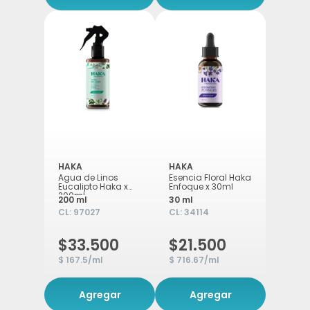
HAKA
HAKA
Agua de Linos
Esencia Floral Haka
Eucalipto Haka x
Enfoque x 30ml
200ml
200 ml
30 ml
CL:
97027
CL:
34114
$33.500
$21.500
$ 167.5/ml
$ 716.67/ml
Agregar
Agregar