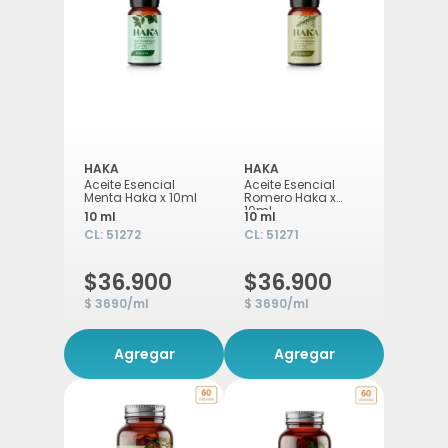
HAKA
HAKA
Aceite Esencial
Aceite Esencial
Menta Haka x 10ml
Romero Haka x
10ml
10 ml
10 ml
CL:
51272
CL:
51271
$36.900
$36.900
$ 3690/ml
$ 3690/ml
Agregar
Agregar