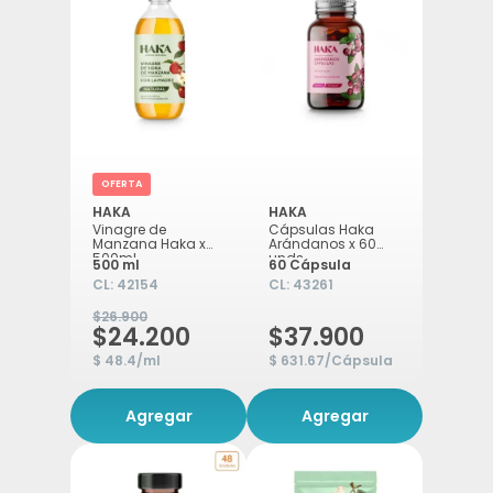
OFERTA
HAKA
HAKA
Vinagre de
Cápsulas Haka
Manzana Haka x
Arándanos x 60
500ml
unds
500 ml
60 Cápsula
CL:
42154
CL:
43261
$26.900
$24.200
$37.900
$ 48.4/ml
$ 631.67/Cápsula
Agregar
Agregar