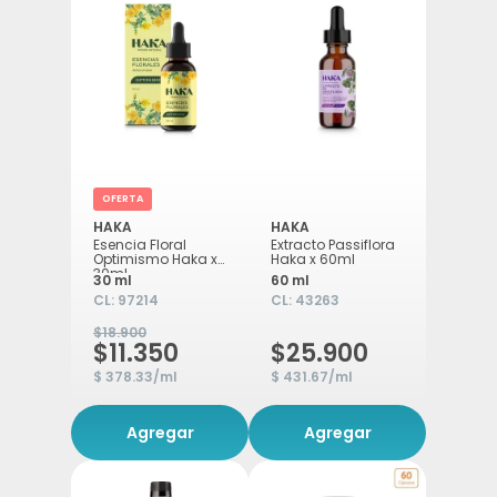
OFERTA
HAKA
HAKA
Esencia Floral
Extracto Passiflora
Optimismo Haka x
Haka x 60ml
30ml
30 ml
60 ml
CL:
97214
CL:
43263
$18.900
$11.350
$25.900
$ 378.33/ml
$ 431.67/ml
Agregar
Agregar