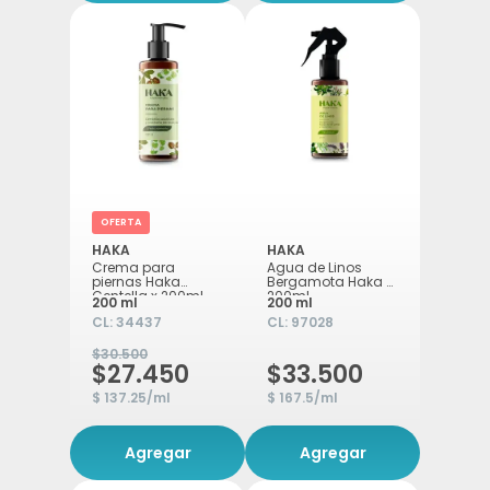
OFERTA
HAKA
HAKA
Crema para
Agua de Linos
piernas Haka
Bergamota Haka x
Centella x 200ml
200ml
200 ml
200 ml
CL:
34437
CL:
97028
$30.500
$27.450
$33.500
$ 137.25/ml
$ 167.5/ml
Agregar
Agregar