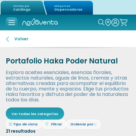
Ventas por
Máquinas
Catálogo
Dispensadoras
Icon of mag
Volver
Portafolio Haka Poder Natural
Explora aceites esenciales, esencias florales,
extractos naturales, aguas de linos, cremas y otras
alternativas creadas para acompañar el equilibrio
de tu cuerpo, mente y espacios. Elige tus productos
Haka favoritos y disfruta del poder de la naturaleza
todos los días.
Ver todas las categorías
Icon of border-all
Icon of filter
Tipo de vista
Filtrar
Ordenar por:
Icon of chevron-right
21
resultados