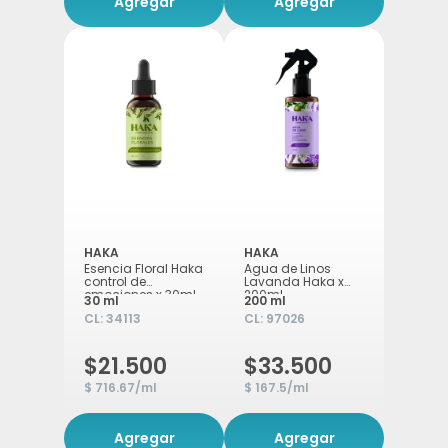
Agregar
Agregar
HAKA
HAKA
Esencia Floral Haka
Agua de Linos
control de
Lavanda Haka x
emociones x 30ml
200ml
30 ml
200 ml
CL:
34113
CL:
97026
$21.500
$33.500
$ 716.67/ml
$ 167.5/ml
Agregar
Agregar