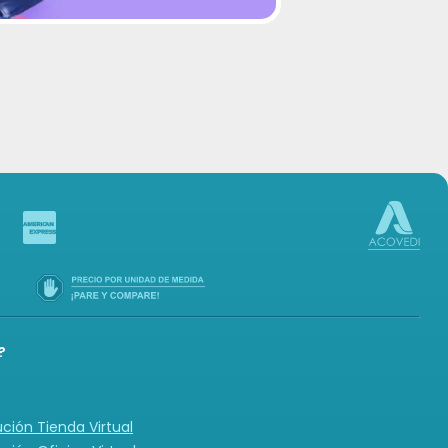
-in
?
ución Tienda Virtual