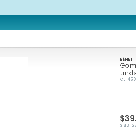
BÉNET
Goma
und
CL:
45
$39
$ 831.