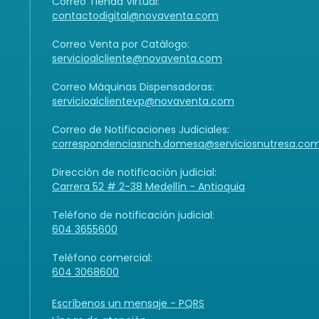
Correo Tienda Virtual:
contactodigital@novaventa.com
Correo Venta por Catálogo:
servicioalcliente@novaventa.com
Correo Máquinas Dispensadoras:
servicioalclientevp@novaventa.com
Correo de Notificaciones Judiciales:
correspondenciasnch.domesa@serviciosnutresa.co
Dirección de notificación judicial:
Carrera 52 # 2-38 Medellín - Antioquia
Teléfono de notificación judicial:
604 3655600
Teléfono comercial:
604 3068600
Escríbenos un mensaje - PQRS