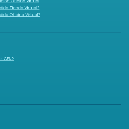
ución Oficina Virtual
ido Tienda Virtual?
ido Oficina Virtual?
N
os CEN?