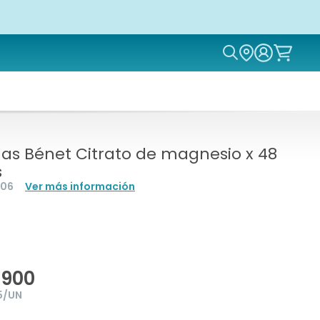
Icon of magn
s Bénet Citrato de magnesio x 48
s
806
Ver más información
.900
25/UN