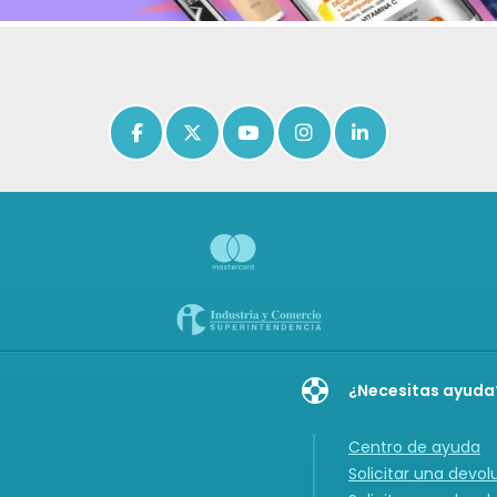
Icon of facebook-f
Icon of x-twitter
Icon of youtube
Icon of instagram
Icon of linkedin
¿Necesitas ayuda
Centro de ayuda
Solicitar una devol