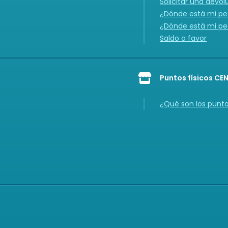
Solicitar una devol
¿Dónde está mi ped
¿Dónde está mi ped
Saldo a favor
Puntos físicos CE
Icon of store
¿Qué son los punt