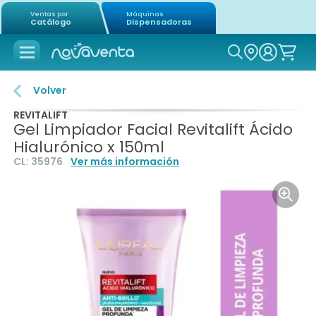
Ventas por
Máquinas
Catálogo
Dispensadoras
Icon of mag
Volver
REVITALIFT
Gel Limpiador Facial Revitalift Ácido
Hialurónico x 150ml
CL:
35976
Ver más información
Icon o