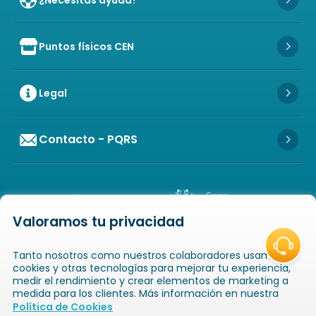
¿Necesitas ayuda?
Icon 
Puntos físicos CEN
Icon of store
Icon 
Legal
Icon 
Contacto - PQRS
Icon 
Valoramos tu privacidad
Icon of copyright
COPYRIGHT
2026
NOVAVENTA S.A.S. TODOS
Tanto nosotros como nuestros colaboradores usamos
LOS DERECHOS RESERVADOS
NIT: 811025289-1 / CRA. 52 # 20-124, GUAYABAL,
cookies y otras tecnologías para mejorar tu experiencia,
MEDELLÍN, ANTIOQUIA
medir el rendimiento y crear elementos de marketing a
medida para los clientes. Más información en nuestra
Icon of book-open
Icon of
Política de Cookies
Catálogos
Novaempresarios
Inicio