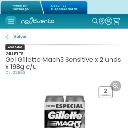
Ventas por
Máquinas
Catálogo
Dispensadoras
Icon of mag
Volver
AGOTADO
GILLETTE
Gel Gillette Mach3 Sensitive x 2 unds
x 198g c/u
CL:
22853
Icon o