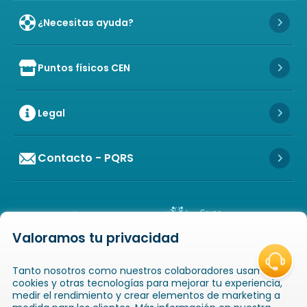
¿Necesitas ayuda?
Icon 
Puntos físicos CEN
Icon of store
Icon 
Legal
Icon 
Contacto - PQRS
Icon 
Valoramos tu privacidad
Icon of copyright
COPYRIGHT
2026
NOVAVENTA S.A.S. TODOS
Tanto nosotros como nuestros colaboradores usamos
LOS DERECHOS RESERVADOS
NIT: 811025289-1 / CRA. 52 # 20-124, GUAYABAL,
cookies y otras tecnologías para mejorar tu experiencia,
MEDELLÍN, ANTIOQUIA
medir el rendimiento y crear elementos de marketing a