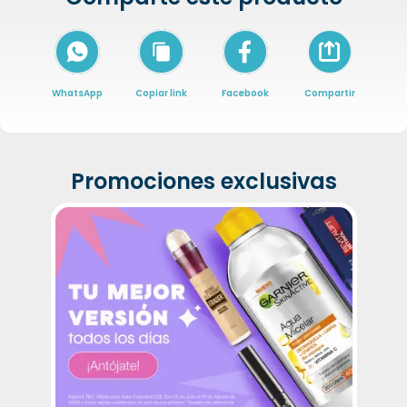
Icon of arrow-
WhatsApp
Copiar link
Facebook
Compartir
Promociones exclusivas