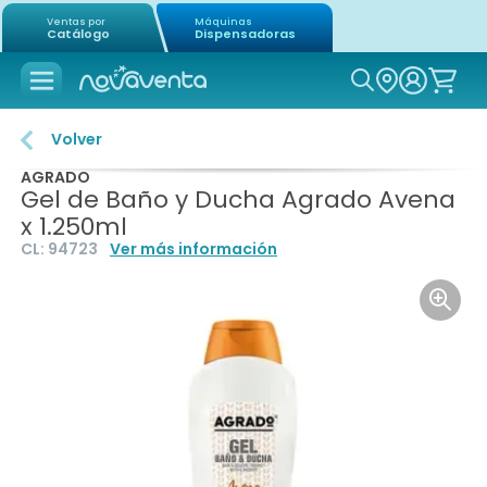
Ventas por
Máquinas
Catálogo
Dispensadoras
Icon of mag
Volver
AGRADO
Gel de Baño y Ducha Agrado Avena
x 1.250ml
CL:
94723
Ver más información
Icon o