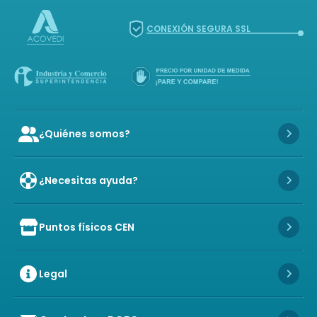
CONEXIÓN SEGURA SSL
¿Quiénes somos?
Icon of user-group
Icon 
¿Necesitas ayuda?
Icon 
Puntos físicos CEN
Icon of store
Icon 
Legal
Icon 