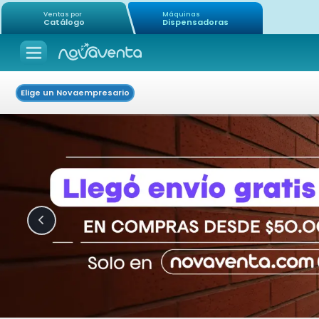
Ventas por
Máquinas
Catálogo
Dispensadoras
Elige un Novaempresario
Icon of chevron-left