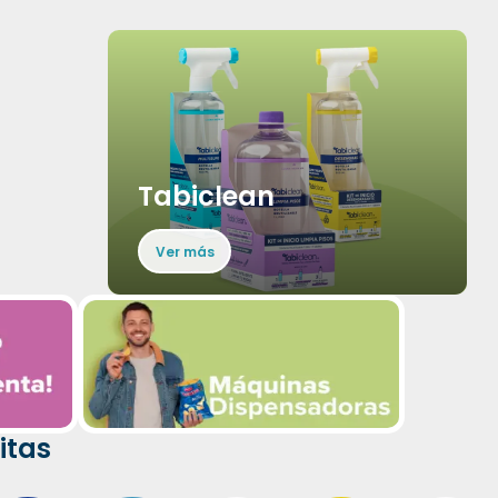
Tabiclean
Ver más
itas