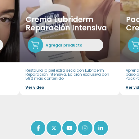
Crema Lubriderm
Pac
Reparación Intensiva
Cr
Agregar producto
Restaura la piel extra seca con Lubriderm
Aprend
Reparación Intensiva. Edición exclusiva con
paso p
58% más contenido.
Pack P
Ver video
Ver vi
Icon of facebook-f
Icon of x-twitter
Icon of youtube
Icon of instagram
Icon of linkedin