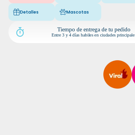
Detalles
Mascotas
Icon of fa-light fa-gift
Icon of fa-light fa-paw
Tiempo de entrega de tu pedido
Entre 3 y 4 días habiles en ciudades principale