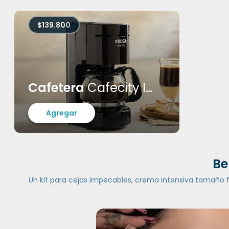
$139.800
Cafetera
Cafecity Imusa
Agregar
Be
Un kit para cejas impecables, crema intensiva tamaño fam