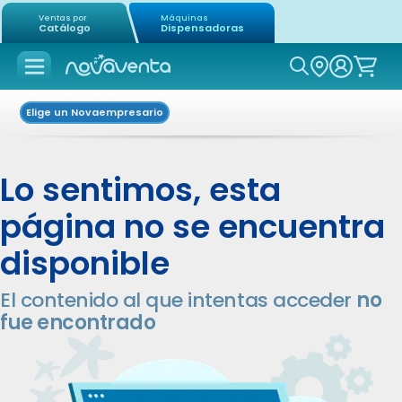
Ventas por
Máquinas
Catálogo
Dispensadoras
Icon of mag
Elige un Novaempresario
Lo sentimos, esta
página no se encuentra
disponible
El contenido al que intentas acceder
no
fue encontrado