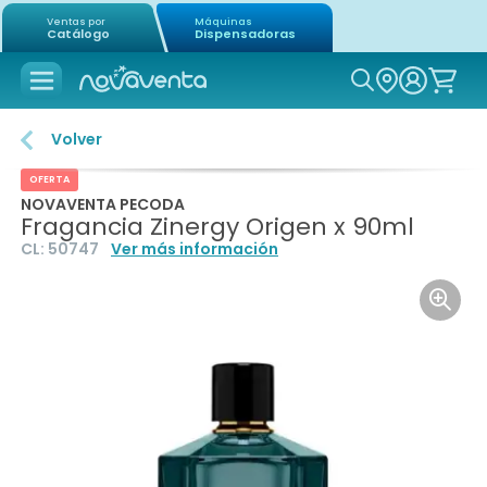
Ventas por
Máquinas
Catálogo
Dispensadoras
Icon of mag
Volver
OFERTA
NOVAVENTA PECODA
Fragancia Zinergy Origen x 90ml
CL:
50747
Ver más información
Icon o