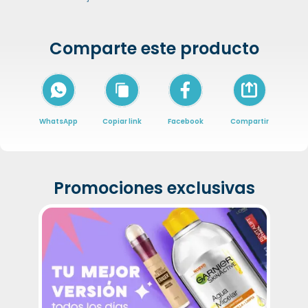
Comparte este producto
Icon of arrow-
WhatsApp
Copiar link
Facebook
Compartir
Promociones exclusivas