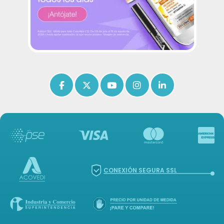
Icon of facebook-f
Icon of x-twitter
Icon of youtube
Icon of instagram
Icon of linkedin
CONEXIÓN SEGURA SSL