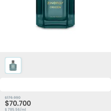
$176.990
$70.700
$ 785.56/ml