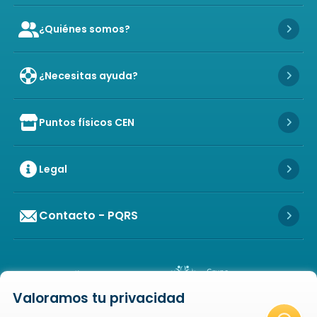
¿Quiénes somos?
Icon of user-group
Icon 
¿Necesitas ayuda?
Icon 
Puntos físicos CEN
Icon of store
Icon 
Legal
Icon 
Contacto - PQRS
Icon 
Valoramos tu privacidad