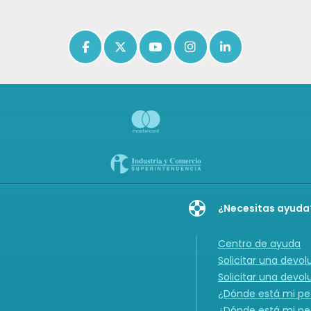
Icon of facebook-f
Icon of x-twitter
Icon of youtube
Icon of instagram
Icon of linkedin
¿Necesitas ayuda
Centro de ayuda
Solicitar una devol
Solicitar una devol
¿Dónde está mi ped
¿Dónde está mi ped