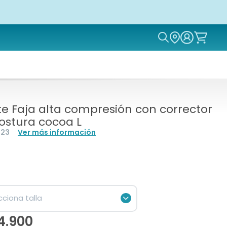
Icon of magn
te Faja alta compresión con corrector
ostura cocoa L
523
Ver más información
cciona talla
 of chevron-down
4.900