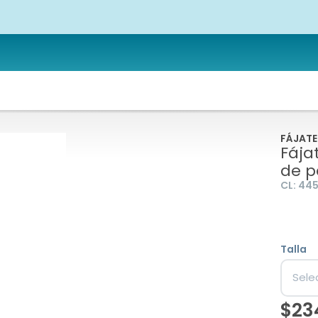
FÁJATE
Fája
de p
CL:
44
Talla
Sele
Icon
$23