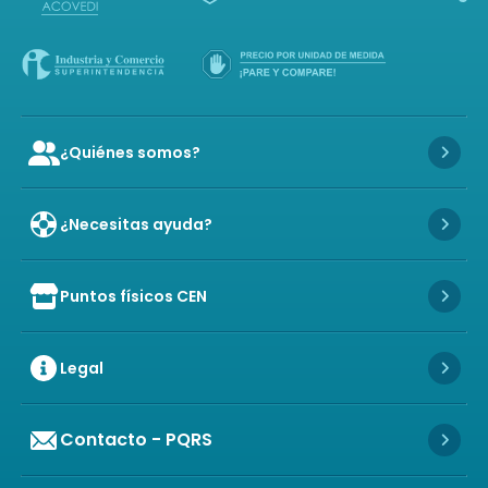
¿Quiénes somos?
Icon of user-group
Icon 
¿Necesitas ayuda?
Icon 
Puntos físicos CEN
Icon of store
Icon 
Legal
Icon 
Contacto - PQRS
Icon 