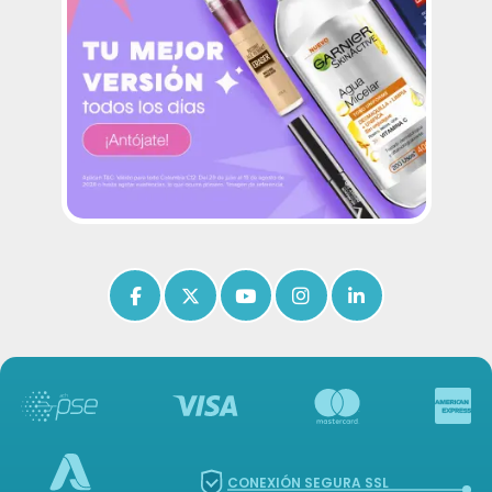
Icon of facebook-f
Icon of x-twitter
Icon of youtube
Icon of instagram
Icon of linkedin
CONEXIÓN SEGURA SSL