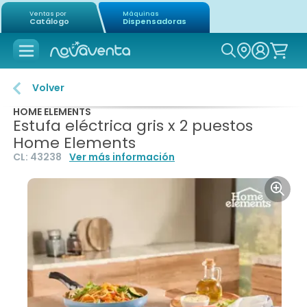
Ventas por
Máquinas
Catálogo
Dispensadoras
Icon of mag
Volver
HOME ELEMENTS
Estufa eléctrica gris x 2 puestos
Home Elements
CL:
43238
Ver más información
Icon o