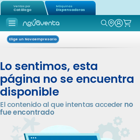
Ventas por
Máquinas
Catálogo
Dispensadoras
Icon of mag
Elige un Novaempresario
Lo sentimos, esta
página no se encuentra
disponible
El contenido al que intentas acceder
no
fue encontrado