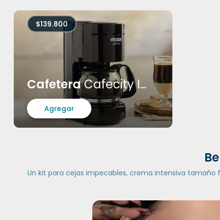
$139.800
Cafetera
Cafecity Imusa
Agregar
Be
Un kit para cejas impecables, crema intensiva tamaño fam