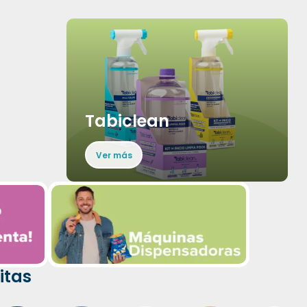
Tabiclean
Ver más
itas