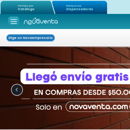
Ventas por
Máquinas
Catálogo
Dispensadoras
Elige un Novaempresario
Icon of chevron-left