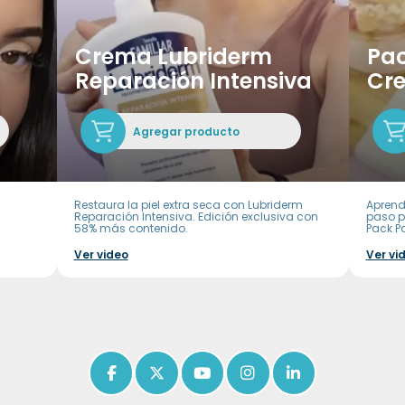
Crema Lubriderm
Pac
Reparación Intensiva
Cr
Agregar producto
Restaura la piel extra seca con Lubriderm
Aprend
Reparación Intensiva. Edición exclusiva con
paso p
58% más contenido.
Pack P
Ver video
Ver vi
Icon of facebook-f
Icon of x-twitter
Icon of youtube
Icon of instagram
Icon of linkedin