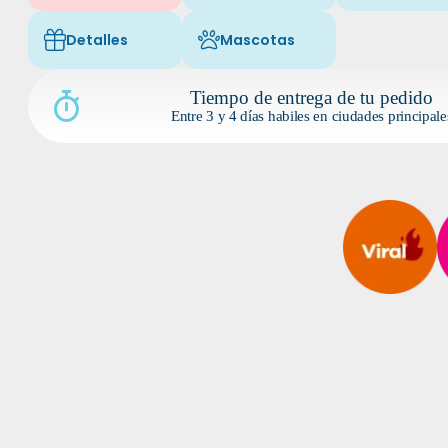
Detalles
Mascotas
Icon of fa-light fa-gift
Icon of fa-light fa-paw
Tiempo de entrega de tu pedido
Entre 3 y 4 días habiles en ciudades principale