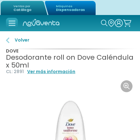
Ventas por
Máquinas
Catálogo
Dispensadoras
Icon of mag
Volver
DOVE
Desodorante roll on Dove Caléndula
x 50ml
CL:
2891
Ver más información
Icon o