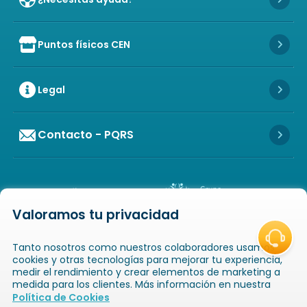
Icon 
Puntos físicos CEN
Icon of store
Icon 
Legal
Icon 
Contacto - PQRS
Icon 
Valoramos tu privacidad
Icon of copyright
COPYRIGHT
2026
NOVAVENTA S.A.S. TODOS
Tanto nosotros como nuestros colaboradores usamos
LOS DERECHOS RESERVADOS
NIT: 811025289-1 / CRA. 52 # 20-124, GUAYABAL,
cookies y otras tecnologías para mejorar tu experiencia,
MEDELLÍN, ANTIOQUIA
medir el rendimiento y crear elementos de marketing a
medida para los clientes. Más información en nuestra
Icon of book-open
Icon of
Política de Cookies
Catálogos
Novaempresarios
Inicio