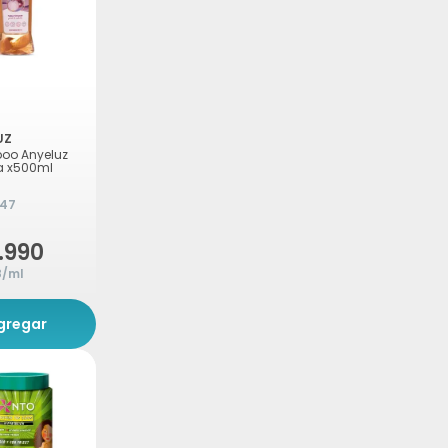
UZ
oo Anyeluz
a x500ml
147
.990
8/ml
gregar