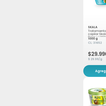
SKALA
Tratamiento
capilar Ska
Rizos x 1.00
1000 g
CL:
31652
$29.99
$ 29.99/g
Agreg