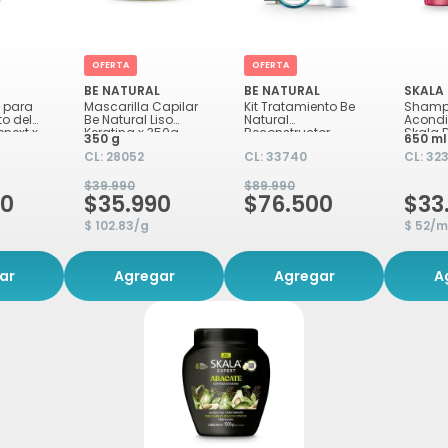
OFERTA
OFERTA
BE NATURAL
BE NATURAL
SKALA
 para
Mascarilla Capilar
Kit Tratamiento Be
Shamp
to del
Be Natural Liso
Natural
Acond
next x
Keratina x 350g
Reconstructor
Skala D
350 g
650 ml
Efecto Botox
Potinho
CL:
28052
CL:
33740
CL:
323
325ml 
$39.990
$89.990
00
$35.990
$76.500
$33
$ 102.83/g
$ 52/m
ar
Agregar
Agregar
A