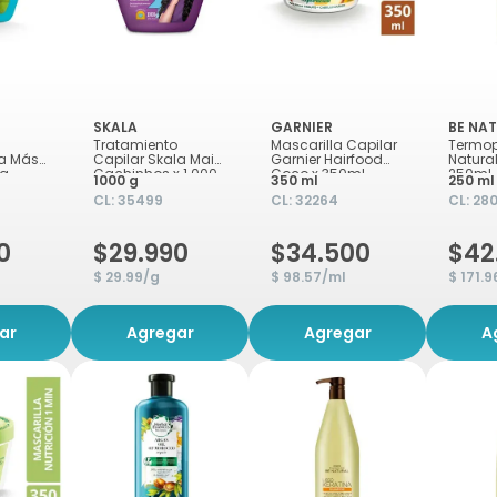
SKALA
GARNIER
BE NA
Tratamiento
Mascarilla Capilar
Termop
la Más
Capilar Skala Mais
Garnier Hairfood
Natural
0g
Cachinhos x 1.000
Coco x 350ml
250ml
1000 g
350 ml
250 ml
g
CL:
35499
CL:
32264
CL:
28
0
$29.990
$34.500
$42
$ 29.99/g
$ 98.57/ml
$ 171.
ar
Agregar
Agregar
A