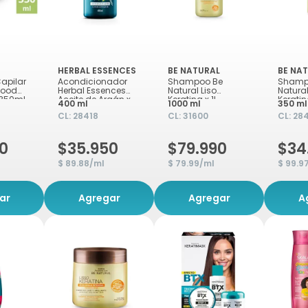
HERBAL ESSENCES
BE NATURAL
BE NA
apilar
Acondicionador
Shampoo Be
Shamp
food
Herbal Essences
Natural Liso
Natural
 350ml
Aceite de Argán x
Keratina x 1L
Kerati
400 ml
1000 ml
350 ml
400ml
CL:
28418
CL:
31600
CL:
28
0
$35.950
$79.990
$34
$ 89.88/ml
$ 79.99/ml
$ 99.9
ar
Agregar
Agregar
A