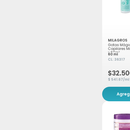
MILAGROS
Gotas Mági
Capilares M
x 60ml
60 ml
CL:
36317
$32.50
$ 541.67/ml
Agreg