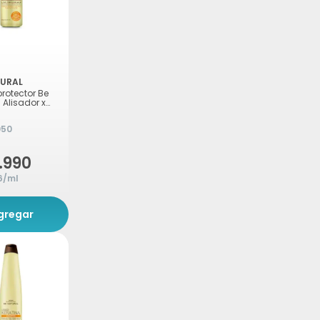
TURAL
rotector Be
 Alisador x
050
.990
96/ml
gregar