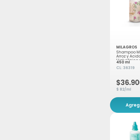
MILAGROS
Shampoo Mi
Arroz y Acid
Hialurónico 
450 ml
450ml
CL:
36319
$36.90
$ 82/ml
Agreg