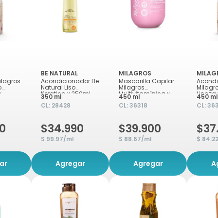
BE NATURAL
MILAGROS
MILAG
lagros
Acondicionador Be
Mascarilla Capilar
Acondi
o
Natural Liso
Milagros
Milagro
x
Keratina x 350ml
Multivitamínica x
Linaza
350 ml
450 ml
450 ml
450ml
CL:
28428
CL:
36318
CL:
36
0
$34.990
$39.900
$37
$ 99.97/ml
$ 88.67/ml
$ 84.2
ar
Agregar
Agregar
A