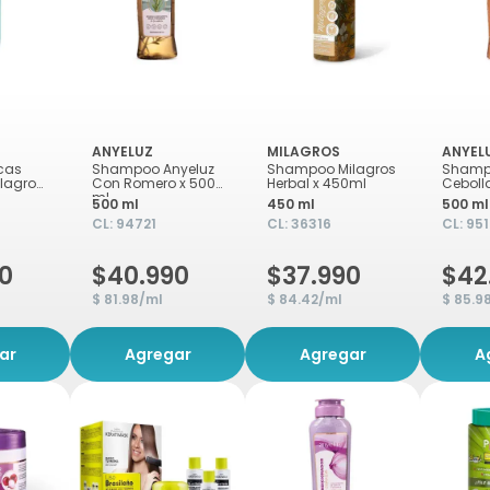
ANYELUZ
MILAGROS
ANYEL
cas
Shampoo Anyeluz
Shampoo Milagros
Shamp
ilagros
Con Romero x 500
Herbal x 450ml
Ceboll
ml
500 ml
450 ml
500 ml
CL:
94721
CL:
36316
CL:
95
0
$40.990
$37.990
$42
$ 81.98/ml
$ 84.42/ml
$ 85.9
ar
Agregar
Agregar
A