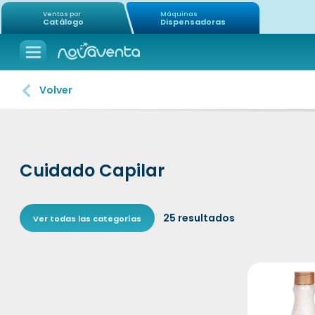
Ventas por
Máquinas
Catálogo
Dispensadoras
Volver
Cuidado Capilar
25
resultados
Ver todas las categorías