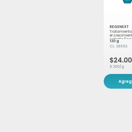
REGENEXT
Tratamiento
el crecimien
cabello Rege
120 g
120g
CL:
26592
$24.0
$ 200/g
Agreg