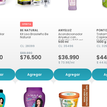
OFERTA
BE NATURAL
ANYELUZ
PONT
lar
Kit Liso Brasileño Be
Acondicionador
Tratam
Natural
Anyeluz con
Capila
Cebolla x 500 ml
Hidrata
500 ml
1000 g
CL:
28099
CL:
35496
CL:
32
 x
$89.990
0
$76.500
$36.990
$44
$ 73.98/ml
$ 44.6
ar
Agregar
Agregar
A