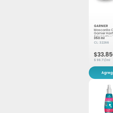
GARNIER
Mascarilla C
Garnier Hair
Aguacate x
350 ml
CL:
32266
$33.85
$ 96.71/ml
Agreg