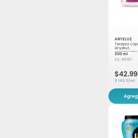
ANYELUZ
Terapia capi
Anyeluz
crecimiento
300 ml
cebolla +
CL:
95151
aminoácido
300ml
$42.99
$ 143.3/ml
Agreg