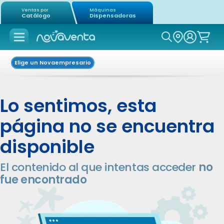
Ventas por
Máquinas
Catálogo
Dispensadoras
Icon of mag
Elige un Novaempresario
Lo sentimos, esta
página no se encuentra
disponible
El contenido al que intentas acceder
no
fue encontrado