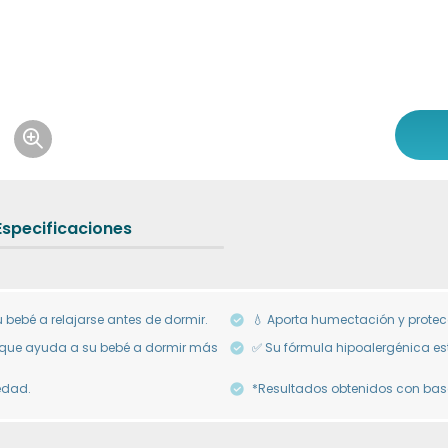
Icon of magnifying-glass-plus
Especificaciones
 bebé a relajarse antes de dormir.
💧 Aporta humectación y protecc
 que ayuda a su bebé a dormir más
✅ Su fórmula hipoalergénica est
edad.
*Resultados obtenidos con base