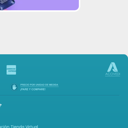
-in
?
ución Tienda Virtual