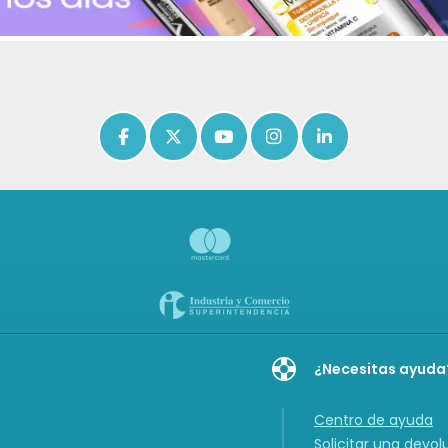
Icon of facebook-f
Icon of x-twitter
Icon of youtube
Icon of instagram
Icon of linkedin
¿Necesitas ayuda
Centro de ayuda
Solicitar una devol