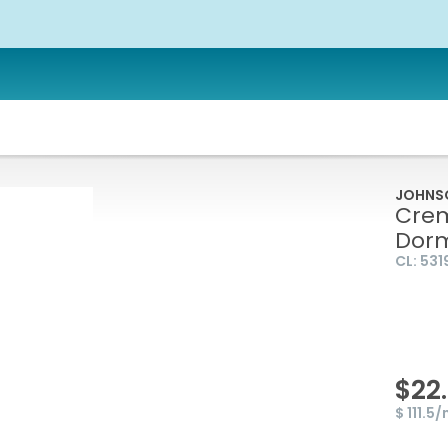
JOHNS
Crem
Dorm
CL:
531
$22
$ 111.5/