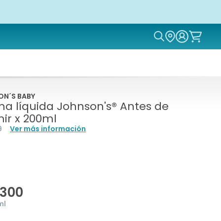
Icon of magn
ON´S BABY
a líquida Johnson's® Antes de
ir x 200ml
9
Ver más información
.300
ml