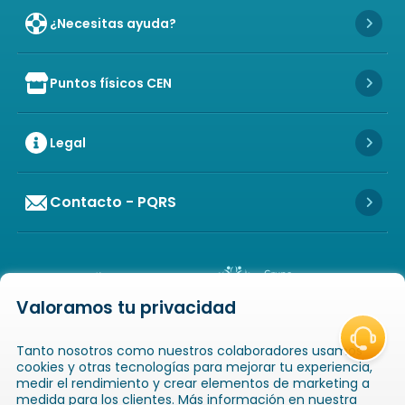
¿Necesitas ayuda?
Icon 
Puntos físicos CEN
Icon of store
Icon 
Legal
Icon 
Contacto - PQRS
Icon 
Valoramos tu privacidad
Icon of copyright
COPYRIGHT
2026
NOVAVENTA S.A.S. TODOS
Tanto nosotros como nuestros colaboradores usamos
LOS DERECHOS RESERVADOS
NIT: 811025289-1 / CRA. 52 # 20-124, GUAYABAL,
cookies y otras tecnologías para mejorar tu experiencia,
MEDELLÍN, ANTIOQUIA
medir el rendimiento y crear elementos de marketing a
medida para los clientes. Más información en nuestra