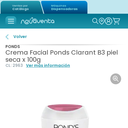
Ventas por
Máquinas
Catálogo
Dispensadoras
Icon of mag
Volver
PONDS
Crema Facial Ponds Clarant B3 piel
seca x 100g
CL:
2963
Ver más información
Icon o