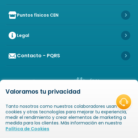
Puntos físicos CEN
Icon of store
Icon 
Legal
Icon 
Contacto - PQRS
Icon 
Valoramos tu privacidad
Icon of copyright
COPYRIGHT
2026
NOVAVENTA S.A.S. TODOS
Tanto nosotros como nuestros colaboradores usamos
LOS DERECHOS RESERVADOS
NIT: 811025289-1 / CRA. 52 # 20-124, GUAYABAL,
cookies y otras tecnologías para mejorar tu experiencia,
MEDELLÍN, ANTIOQUIA
medir el rendimiento y crear elementos de marketing a
medida para los clientes. Más información en nuestra
Icon of book-open
Icon of
Política de Cookies
Catálogos
Novaempresarios
Inicio