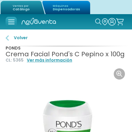
Ventas por
Máquinas
Catálogo
Dispensadoras
Icon of mag
Volver
PONDS
Crema Facial Pond's C Pepino x 100g
CL:
5365
Ver más información
Icon o