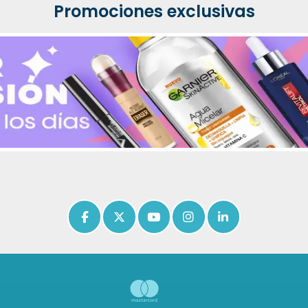
Promociones exclusivas
Icon of facebook-f
Icon of x-twitter
Icon of youtube
Icon of instagram
Icon of linkedin