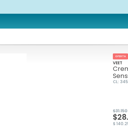
OFERTA
VEET
Crem
Sens
CL:
34
$31.150
$28
$ 140.