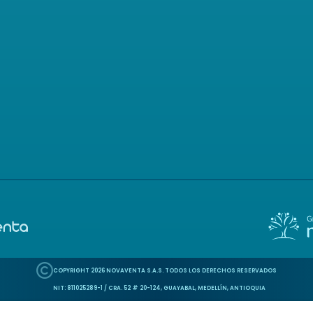
Icon of copyright
COPYRIGHT
2026
NOVAVENTA S.A.S. TODOS LOS DERECHOS RESERVADOS
NIT: 811025289-1 / CRA. 52 # 20-124, GUAYABAL, MEDELLÍN, ANTIOQUIA