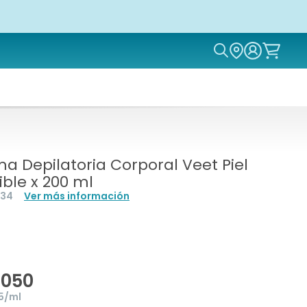
Icon of magn
a Depilatoria Corporal Veet Piel
ible x 200 ml
534
Ver más información
.050
25/ml