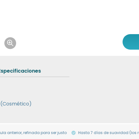
Icon of magnifying-glass-plus
Especificaciones
 (Cosmético)
a anterior, refinada para ser justo
Hasta 7 días de suavidad (los 