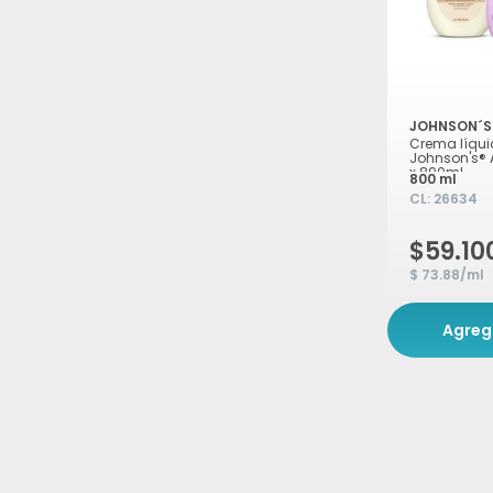
JOHNSON´S
Crema líqu
Johnson's®
x 800ml
800 ml
CL:
26634
$59.10
$ 73.88/ml
Agreg