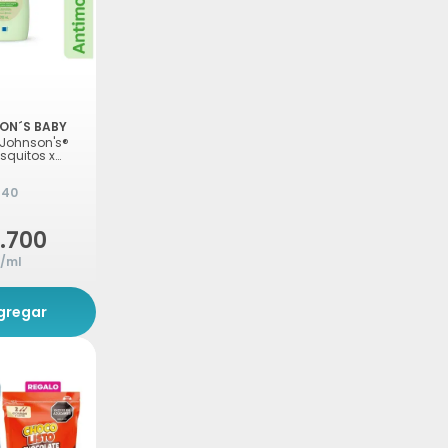
ON´S BABY
 Johnson's®
squitos x
840
.700
5/ml
gregar