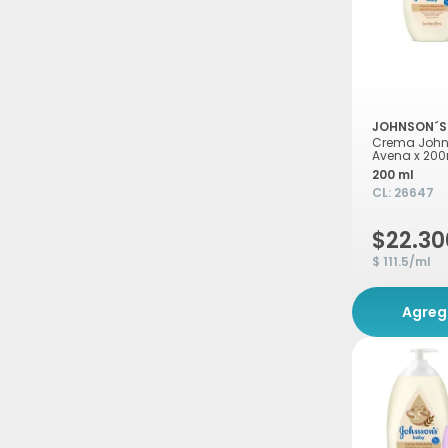
JOHNSON´S
Crema John
Avena x 20
200 ml
CL:
26647
$22.30
$ 111.5/ml
Agreg