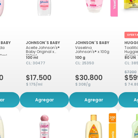
OFERT
 BABY
JOHNSON´S BABY
JOHNSON´S BABY
HUGGI
ida
Aceite Johnson's®
Vaselina
Toalli
Baby Original x
Johnson's® x 100g
Huggie
00ml
100ml
diaria 
100 ml
100 g
80 UN
CL:
30477
CL:
25350
CL:
38
$7200
0
$17.500
$30.800
$59
$ 175/ml
$ 308/g
$ 74.8
ar
Agregar
Agregar
A