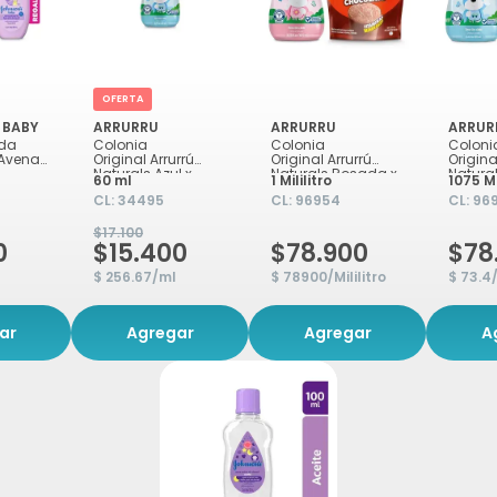
OFERTA
 BABY
ARRURRU
ARRURRU
ARRUR
ida
Colonia
Colonia
Coloni
 Avena
Original Arrurrú
Original Arrurrú
Origina
Naturals Azul x
Naturals Rosada x
Natural
60 ml
1 Mililitro
1075 Mi
60ml
1.075ml
1.075m
CL:
34495
CL:
96954
CL:
96
$17.100
0
$15.400
$78.900
$78
$ 256.67/ml
$ 78900/Mililitro
$ 73.4/
ar
Agregar
Agregar
A