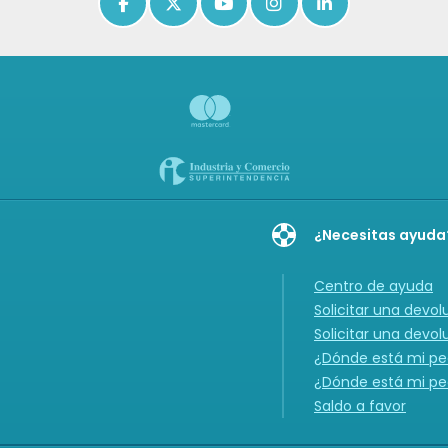
Icon of facebook-f
Icon of x-twitter
Icon of youtube
Icon of instagram
Icon of linkedin
¿Necesitas ayuda
Centro de ayuda
Solicitar una devol
Solicitar una devol
¿Dónde está mi ped
¿Dónde está mi ped
Saldo a favor