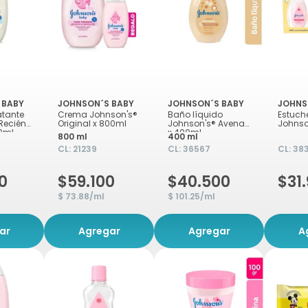
 BABY
JOHNSON´S BABY
JOHNSON´S BABY
JOHNS
atante
Crema Johnson's®
Baño líquido
Estuch
Recién
Original x 800ml
Johnson's® Avena
Johnso
0ml
x 400ml
800 ml
400 ml
CL:
21239
CL:
36567
CL:
38
0
$59.100
$40.500
$31
$ 73.88/ml
$ 101.25/ml
ar
Agregar
Agregar
A