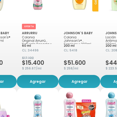
OFERTA
 BABY
ARRURRU
JOHNSON´S BABY
JOHNS
son's®
Colonia
Colonia
Loción
0ml
Original Arrurrú
Johnson's®
Antimo
Naturals Rosada x
Sonrisas x 200ml
200ml
60 ml
200 ml
200 ml
60ml
CL:
34496
CL:
5418
CL:
20
$17.100
0
$15.400
$51.600
$44
$ 256.67/ml
$ 258/ml
$ 223.
ar
Agregar
Agregar
A