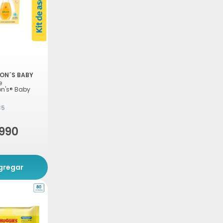
ON´S BABY
e
n's® Baby
35
.990
gregar