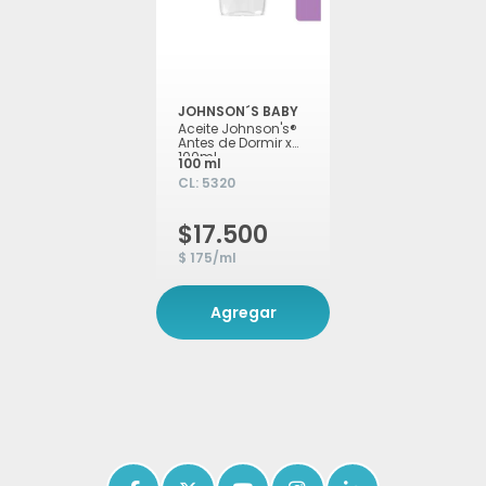
JOHNSON´S BABY
Aceite Johnson's®
Antes de Dormir x
100ml
100 ml
CL:
5320
$17.500
$ 175/ml
Agregar