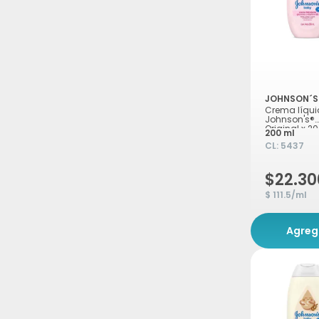
JOHNSON´S
Crema líqu
Johnson's®
Original x 2
200 ml
CL:
5437
$22.30
$ 111.5/ml
Agreg