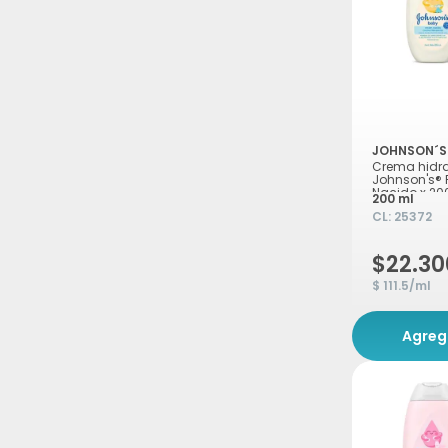
JOHNSON´S
Crema hidr
Johnson's® 
Nacido x 20
200 ml
CL:
25372
$22.30
$ 111.5/ml
Agreg